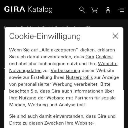
Gira Knebel für Jalousieschalter bzw. -taster und Zeitschal
Home
Produkte
Ersatzteile
Gira System 55
Jalousiesteuerung
Cookie-Einwilligung
Wenn Sie auf „Alle akzeptieren“ klicken, erklären
Knebel für Jalousieschalter bzw.
Sie sich damit einverstanden, dass
Gira
Cookies
und ähnliche Technologien nutzt und Ihre
Website-
-taster und Zeitschalter
Nutzungsdaten
zur
Verbesserung
dieser Website
System 55
sowie zur Erstellung Ihres
Nutzerprofils
zur Anzeige
von
personalisierter Werbung
verarbeitet
. Bitte
beachten Sie, dass
Gira
auch Informationen über
Ihre Nutzung der Website mit Partnern für soziale
Medien, Werbung und Analyse teilt.
Sie sind auch damit einverstanden, dass
Gira
und
Dritte
zu diesen Zwecken Ihre
Website-