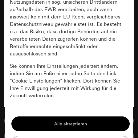
Nutzungsdaten
in sog. unsicheren
Drittländern
außerhalb des EWR verarbeiten, auch wenn
insoweit kein mit dem EU-Recht vergleichbares
Datenschutzniveau gewährleistet ist. Es besteht
u.a. das Risiko, dass dortige Behörden auf die
verarbeiteten
Daten zugreifen können und die
Betroffenenrechte eingeschränkt oder
ausgeschlossen sind.
Sie können Ihre Einstellungen jederzeit ändern,
indem Sie am Fuße einer jeden Seite den Link
"Cookie-Einstellungen" klicken. Dort können Sie
Ihre Einwilligung jederzeit mit Wirkung für die
Zukunft widerrufen.
Essenziell
Zur Mediadatenbank
Alle Cookies, die wir benötigen um Ihnen die
Seite anzeigen zu können.
Artikel vergleichen