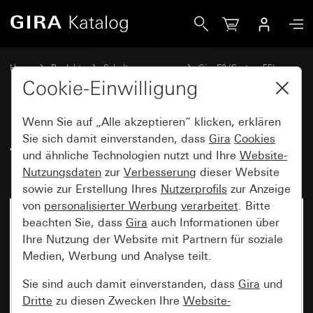
Gira Abdeckrahmen Gira E2 mit Beschriftungsfeld Anthrazit
Home
Produkte
Schalterprogramme
Gira E2 (System 55)
Abdeckrahmen Gira E2 mit Beschriftungsfeld
Cookie-Einwilligung
Wenn Sie auf „Alle akzeptieren“ klicken, erklären
Abdeckrahmen Gira E2 mit
Sie sich damit einverstanden, dass
Gira
Cookies
und ähnliche Technologien nutzt und Ihre
Website-
Beschriftungsfeld Anthrazit
Nutzungsdaten
zur
Verbesserung
dieser Website
sowie zur Erstellung Ihres
Nutzerprofils
zur Anzeige
von
personalisierter Werbung
verarbeitet
. Bitte
beachten Sie, dass
Gira
auch Informationen über
Ihre Nutzung der Website mit Partnern für soziale
Medien, Werbung und Analyse teilt.
Sie sind auch damit einverstanden, dass
Gira
und
Dritte
zu diesen Zwecken Ihre
Website-