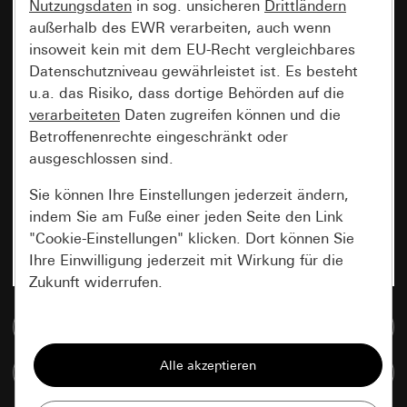
Nutzungsdaten
in sog. unsicheren
Drittländern
außerhalb des EWR verarbeiten, auch wenn
insoweit kein mit dem EU-Recht vergleichbares
Datenschutzniveau gewährleistet ist. Es besteht
u.a. das Risiko, dass dortige Behörden auf die
verarbeiteten
Daten zugreifen können und die
Betroffenenrechte eingeschränkt oder
ausgeschlossen sind.
Sie können Ihre Einstellungen jederzeit ändern,
indem Sie am Fuße einer jeden Seite den Link
"Cookie-Einstellungen" klicken. Dort können Sie
Ihre Einwilligung jederzeit mit Wirkung für die
Zukunft widerrufen.
Zur Mediadatenbank
Essenziell
Alle Cookies, die wir benötigen um Ihnen die
Artikel vergleichen
Seite anzeigen zu können.