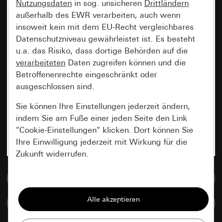
Nutzungsdaten
in sog. unsicheren
Drittländern
außerhalb des EWR verarbeiten, auch wenn
insoweit kein mit dem EU-Recht vergleichbares
Datenschutzniveau gewährleistet ist. Es besteht
u.a. das Risiko, dass dortige Behörden auf die
verarbeiteten
Daten zugreifen können und die
Betroffenenrechte eingeschränkt oder
ausgeschlossen sind.
Sie können Ihre Einstellungen jederzeit ändern,
indem Sie am Fuße einer jeden Seite den Link
"Cookie-Einstellungen" klicken. Dort können Sie
Ihre Einwilligung jederzeit mit Wirkung für die
Zukunft widerrufen.
Zur Mediadatenbank
Essenziell
Alle Cookies, die wir benötigen um Ihnen die
Artikel vergleichen
Seite anzeigen zu können.