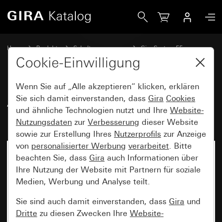
Gira Abdeckung für TAE und USB mit Beschriftungsfeld
Home
Produkte
Schalterprogramme
Gira System 55
Kommunikationstechnik Telekommunikation
Cookie-Einwilligung
Wenn Sie auf „Alle akzeptieren“ klicken, erklären
Abdeckung für TAE und USB mit
Sie sich damit einverstanden, dass
Gira
Cookies
und ähnliche Technologien nutzt und Ihre
Website-
Beschriftungsfeld
Nutzungsdaten
zur
Verbesserung
dieser Website
sowie zur Erstellung Ihres
Nutzerprofils
zur Anzeige
von
personalisierter Werbung
verarbeitet
. Bitte
beachten Sie, dass
Gira
auch Informationen über
Ihre Nutzung der Website mit Partnern für soziale
Medien, Werbung und Analyse teilt.
Sie sind auch damit einverstanden, dass
Gira
und
Dritte
zu diesen Zwecken Ihre
Website-