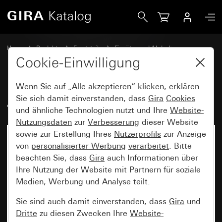
Gira Alt - Wippe mit Beschriftungsfeld
Home
Produkte
Ersatzteile
Einsätze und Abdeckungen
Schalten und Tasten
Cookie-Einwilligung
Wenn Sie auf „Alle akzeptieren“ klicken, erklären
Alt - Wippe mit Beschriftungsfeld
Sie sich damit einverstanden, dass
Gira
Cookies
und ähnliche Technologien nutzt und Ihre
Website-
Nutzungsdaten
zur
Verbesserung
dieser Website
sowie zur Erstellung Ihres
Nutzerprofils
zur Anzeige
von
personalisierter Werbung
verarbeitet
. Bitte
beachten Sie, dass
Gira
auch Informationen über
Ihre Nutzung der Website mit Partnern für soziale
Medien, Werbung und Analyse teilt.
Sie sind auch damit einverstanden, dass
Gira
und
Dritte
zu diesen Zwecken Ihre
Website-