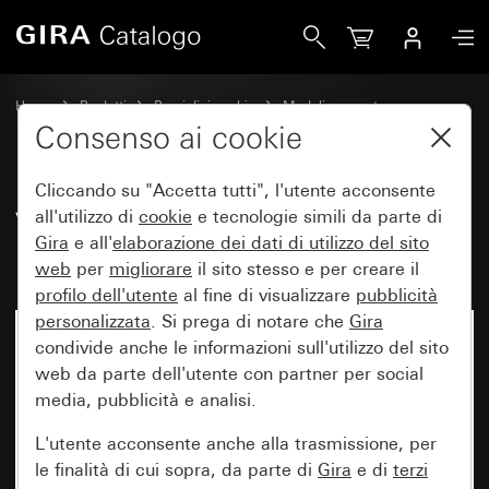
Gira Vecchio - Bilanciere con campo per targhetta
Home
Prodotti
Pezzi di ricambio
Moduli e coperture
Comando a interruttore e a pulsante
Consenso ai cookie
Cliccando su "Accetta tutti", l'utente acconsente
Vecchio - Bilanciere con campo
all'utilizzo di
cookie
e tecnologie simili da parte di
Gira
e all'
elaborazione dei
dati di utilizzo del sito
per targhetta
web
per
migliorare
il sito stesso e per creare il
profilo dell'utente
al fine di visualizzare
pubblicità
personalizzata
. Si prega di notare che
Gira
condivide anche le informazioni sull'utilizzo del sito
web da parte dell'utente con partner per social
media, pubblicità e analisi.
L'utente acconsente anche alla trasmissione, per
le finalità di cui sopra, da parte di
Gira
e di
terzi