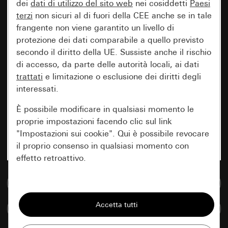
dei
dati di utilizzo del sito web
nei cosiddetti
Paesi
terzi
non sicuri al di fuori della CEE anche se in tale
frangente non viene garantito un livello di
protezione dei dati comparabile a quello previsto
secondo il diritto della UE. Sussiste anche il rischio
di accesso, da parte delle autorità locali, ai dati
trattati
e limitazione o esclusione dei diritti degli
interessati.
È possibile modificare in qualsiasi momento le
proprie impostazioni facendo clic sul link
"Impostazioni sui cookie". Qui è possibile revocare
il proprio consenso in qualsiasi momento con
effetto retroattivo.
Vai alla banca dati multimediale
Essenziali
Tutti i cookie necessari per poter mostrare la
Confronta articoli
pagina.