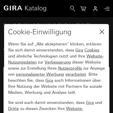
Gira Alt - Wippe 2fach mit Pfeilsymbol
Home
Produkte
Ersatzteile
Gira System 55
Wippen
Cookie-Einwilligung
Wenn Sie auf „Alle akzeptieren“ klicken, erklären
Alt - Wippe 2fach mit
Sie sich damit einverstanden, dass
Gira
Cookies
Pfeilsymbol
und ähnliche Technologien nutzt und Ihre
Website-
Nutzungsdaten
zur
Verbesserung
dieser Website
sowie zur Erstellung Ihres
Nutzerprofils
zur Anzeige
von
personalisierter Werbung
verarbeitet
. Bitte
beachten Sie, dass
Gira
auch Informationen über
Ihre Nutzung der Website mit Partnern für soziale
Medien, Werbung und Analyse teilt.
Sie sind auch damit einverstanden, dass
Gira
und
Dritte
zu diesen Zwecken Ihre
Website-