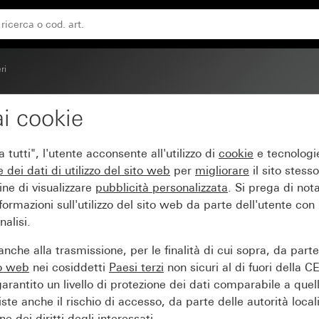
ri
i cookie
 2 moduli con simbolo fr
tutti", l'utente acconsente all'utilizzo di
cookie
e tecnologie
e dei
dati di utilizzo del sito web
per
migliorare
il sito stesso
ine di visualizzare
pubblicità personalizzata
. Si prega di no
ormazioni sull'utilizzo del sito web da parte dell'utente con
alisi.
nche alla trasmissione, per le finalità di cui sopra, da part
to web
nei cosiddetti
Paesi terzi
non sicuri al di fuori della C
arantito un livello di protezione dei dati comparabile a quel
iste anche il rischio di accesso, da parte delle autorità locali
e dei diritti degli interessati.