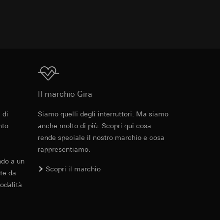
errer e timestamp
to web da parte del
 delle
web in questione,
 delle
Download
sioni
Il marchio Gira
aesi terzi. Per
imanda qui alla
 di
Siamo quelli degli interruttori. Ma siamo
Cod. art. 029467
nto
anche molto di più. Scopri qui cosa
andard, copia da
rende speciale il nostro marchio e cosa
RFA
, 340 KB
a GDPR
rappresentiamo.
ndo a un
Scopri il marchio
sultati delle
te da
web, piattaforme di
odalità
 delle campagne
Download
mica delle pagine
 Vediamo dove
e ora della visita,