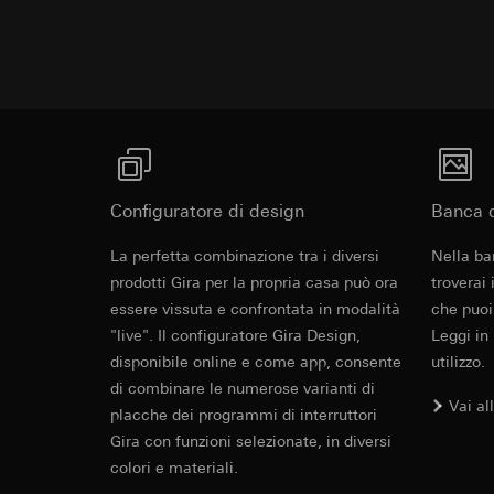
Categorie di dati pe
visitatore, movi
Base giuridica e int
Sito del cliente
Utilizzo del serv
visitatore, movim
telecomunicazion
indirizzo Intern
Trattamento succe
Base giuridica e int
Destinatari:
Utilizzo del serv
Reparti interni,
telecomunicazion
LinkedIn Irelan
Trattamento succe
Configuratore di design
Banca d
Trasferimento verso
Destinatari:
Vimeo,
Revit File p
quanto riguarda la t
Trasferimento verso
La perfetta combinazione tra i diversi
Nella ba
rispettiva Informati
Paese terzo: US
prodotti Gira per la propria casa può ora
troverai
Durata dei cookie:
Decisione di ade
essere vissuta e confrontata in modalità
che puoi
richiedere in bas
"live". Il configuratore Gira Design,
Leggi in
Google Ads (
Durata dei cookie:
disponibile online e come app, consente
utilizzo.
Finalità del trattam
di combinare le numerose varianti di
campagne. Google Ads
Hotjar
Vai al
placche dei programmi di interruttori
social media, risult
Gira con funzioni selezionate, in diversi
Finalità del trattam
pubblicitarie.
selezionate. Questo
colori e materiali.
Categorie di dati pe
cliccano, quanto sc