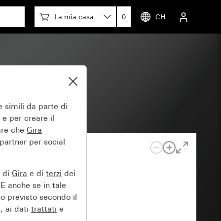
La mia casa
0
CH
eccia
 simili da parte di
 e per creare il
tare che
Gira
 partner per social
e di
Gira
e di
terzi
dei
EE anche se in tale
lo previsto secondo il
, ai dati
trattati
e