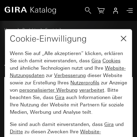
Gira Alt - Wippe mit Kontrollfenster
Home
Produkte
Ersatzteile
Wassergeschützt Unterputz IP44 Gira TX_44
Schalten und Tasten
Cookie-Einwilligung
Wenn Sie auf „Alle akzeptieren“ klicken, erklären
Alt - Wippe mit Kontrollfenster
Sie sich damit einverstanden, dass
Gira
Cookies
und ähnliche Technologien nutzt und Ihre
Website-
Nutzungsdaten
zur
Verbesserung
dieser Website
sowie zur Erstellung Ihres
Nutzerprofils
zur Anzeige
von
personalisierter Werbung
verarbeitet
. Bitte
beachten Sie, dass
Gira
auch Informationen über
Ihre Nutzung der Website mit Partnern für soziale
Medien, Werbung und Analyse teilt.
Sie sind auch damit einverstanden, dass
Gira
und
Dritte
zu diesen Zwecken Ihre
Website-