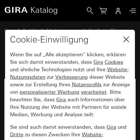
Gira Blindabdeckung mit Tragring
Home
Produkte
Schalterprogramme
Gira System 55
Schalten und Tasten
Cookie-Einwilligung
Wenn Sie auf „Alle akzeptieren“ klicken, erklären
Blindabdeckung mit Tragring
Sie sich damit einverstanden, dass
Gira
Cookies
und ähnliche Technologien nutzt und Ihre
Website-
Nutzungsdaten
zur
Verbesserung
dieser Website
sowie zur Erstellung Ihres
Nutzerprofils
zur Anzeige
von
personalisierter Werbung
verarbeitet
. Bitte
beachten Sie, dass
Gira
auch Informationen über
Ihre Nutzung der Website mit Partnern für soziale
Medien, Werbung und Analyse teilt.
Sie sind auch damit einverstanden, dass
Gira
und
Dritte
zu diesen Zwecken Ihre
Website-