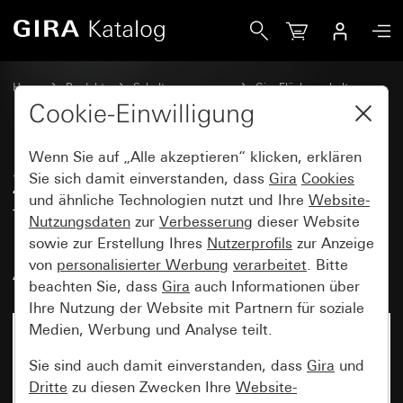
Gira Zentralplatte 4fach (50 x 50 mm) für Koaxial-Antennen
Home
Produkte
Schalterprogramme
Gira Flächenschalter
Kommunikationstechnik Entertainment
Cookie-Einwilligung
Wenn Sie auf „Alle akzeptieren“ klicken, erklären
Zentralplatte 4fach (50 x 50 mm)
Sie sich damit einverstanden, dass
Gira
Cookies
und ähnliche Technologien nutzt und Ihre
Website-
für Koaxial-Antennensteckdose
Nutzungsdaten
zur
Verbesserung
dieser Website
mit 2 zusätzlichen SAT-
sowie zur Erstellung Ihres
Nutzerprofils
zur Anzeige
Anschlüssen
von
personalisierter Werbung
verarbeitet
. Bitte
beachten Sie, dass
Gira
auch Informationen über
Ihre Nutzung der Website mit Partnern für soziale
Medien, Werbung und Analyse teilt.
Sie sind auch damit einverstanden, dass
Gira
und
Dritte
zu diesen Zwecken Ihre
Website-