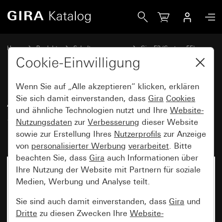
Gira Abdeckrahmen Gira E3 Sand Soft-Touch mit Trägerra
Home
Produkte
Schalterprogramme
Gira E3 (System 55)
Abdeckrahmen Gira E3
Cookie-Einwilligung
Wenn Sie auf „Alle akzeptieren“ klicken, erklären
Abdeckrahmen Gira E3 Sand
Sie sich damit einverstanden, dass
Gira
Cookies
und ähnliche Technologien nutzt und Ihre
Website-
Soft-Touch mit Trägerrahmen
Nutzungsdaten
zur
Verbesserung
dieser Website
Reinweiß glänzend
sowie zur Erstellung Ihres
Nutzerprofils
zur Anzeige
von
personalisierter Werbung
verarbeitet
. Bitte
beachten Sie, dass
Gira
auch Informationen über
Ihre Nutzung der Website mit Partnern für soziale
Medien, Werbung und Analyse teilt.
Sie sind auch damit einverstanden, dass
Gira
und
Dritte
zu diesen Zwecken Ihre
Website-