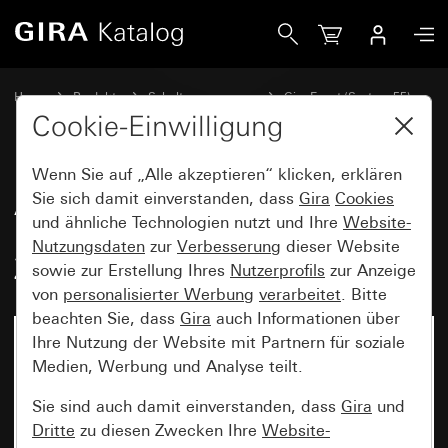
Gira Abdeckrahmen Gira Event Opak Dunkelbraun mit Zwis
Home
Produkte
Schalterprogramme
Gira Event (System 55)
Gira Event
Cookie-Einwilligung
Wenn Sie auf „Alle akzeptieren“ klicken, erklären
Abdeckrahmen Gira Event Opak
Sie sich damit einverstanden, dass
Gira
Cookies
und ähnliche Technologien nutzt und Ihre
Website-
Dunkelbraun mit
Nutzungsdaten
zur
Verbesserung
dieser Website
Zwischenrahmen Anthrazit
sowie zur Erstellung Ihres
Nutzerprofils
zur Anzeige
von
personalisierter Werbung
verarbeitet
. Bitte
beachten Sie, dass
Gira
auch Informationen über
Ihre Nutzung der Website mit Partnern für soziale
Medien, Werbung und Analyse teilt.
Sie sind auch damit einverstanden, dass
Gira
und
Dritte
zu diesen Zwecken Ihre
Website-