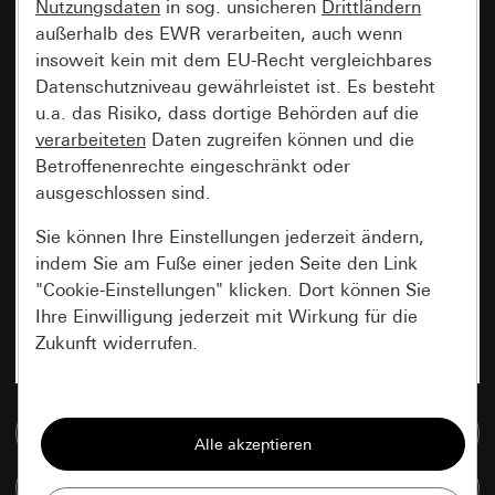
Nutzungsdaten
in sog. unsicheren
Drittländern
außerhalb des EWR verarbeiten, auch wenn
insoweit kein mit dem EU-Recht vergleichbares
Datenschutzniveau gewährleistet ist. Es besteht
u.a. das Risiko, dass dortige Behörden auf die
verarbeiteten
Daten zugreifen können und die
Betroffenenrechte eingeschränkt oder
ausgeschlossen sind.
Sie können Ihre Einstellungen jederzeit ändern,
indem Sie am Fuße einer jeden Seite den Link
"Cookie-Einstellungen" klicken. Dort können Sie
Ihre Einwilligung jederzeit mit Wirkung für die
Zukunft widerrufen.
Essenziell
Zur Mediadatenbank
Alle Cookies, die wir benötigen um Ihnen die
Seite anzeigen zu können.
Artikel vergleichen