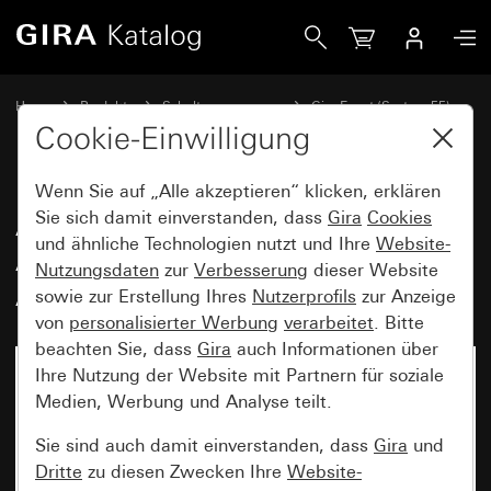
Gira Abdeckrahmen Gira Event Anthrazit mit Zwischenrahm
Home
Produkte
Schalterprogramme
Gira Event (System 55)
Gira Event
Cookie-Einwilligung
Wenn Sie auf „Alle akzeptieren“ klicken, erklären
Abdeckrahmen Gira Event
Sie sich damit einverstanden, dass
Gira
Cookies
und ähnliche Technologien nutzt und Ihre
Website-
Anthrazit mit Zwischenrahmen
Nutzungsdaten
zur
Verbesserung
dieser Website
Anthrazit
sowie zur Erstellung Ihres
Nutzerprofils
zur Anzeige
von
personalisierter Werbung
verarbeitet
. Bitte
beachten Sie, dass
Gira
auch Informationen über
Ihre Nutzung der Website mit Partnern für soziale
Medien, Werbung und Analyse teilt.
Sie sind auch damit einverstanden, dass
Gira
und
Dritte
zu diesen Zwecken Ihre
Website-