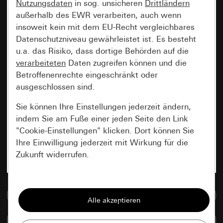
Nutzungsdaten
in sog. unsicheren
Drittländern
außerhalb des EWR verarbeiten, auch wenn
insoweit kein mit dem EU-Recht vergleichbares
Datenschutzniveau gewährleistet ist. Es besteht
u.a. das Risiko, dass dortige Behörden auf die
verarbeiteten
Daten zugreifen können und die
Betroffenenrechte eingeschränkt oder
ausgeschlossen sind.
Sie können Ihre Einstellungen jederzeit ändern,
indem Sie am Fuße einer jeden Seite den Link
"Cookie-Einstellungen" klicken. Dort können Sie
Ihre Einwilligung jederzeit mit Wirkung für die
Zukunft widerrufen.
Essenziell
Zur Mediadatenbank
Alle Cookies, die wir benötigen um Ihnen die
Seite anzeigen zu können.
Artikel vergleichen