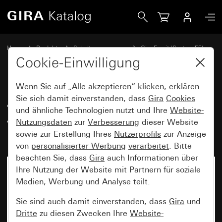
Gira Abdeckrahmen Gira Esprit Aluminium Schwarz matt (la
Home
Produkte
Schalterprogramme
Gira Esprit (System 55)
Abdeckrahmen Gira Esprit
Cookie-Einwilligung
Wenn Sie auf „Alle akzeptieren“ klicken, erklären
Abdeckrahmen Gira Esprit
Sie sich damit einverstanden, dass
Gira
Cookies
und ähnliche Technologien nutzt und Ihre
Website-
Aluminium Schwarz matt
Nutzungsdaten
zur
Verbesserung
dieser Website
(lackiert)
sowie zur Erstellung Ihres
Nutzerprofils
zur Anzeige
von
personalisierter Werbung
verarbeitet
. Bitte
beachten Sie, dass
Gira
auch Informationen über
Ihre Nutzung der Website mit Partnern für soziale
Medien, Werbung und Analyse teilt.
Sie sind auch damit einverstanden, dass
Gira
und
Dritte
zu diesen Zwecken Ihre
Website-