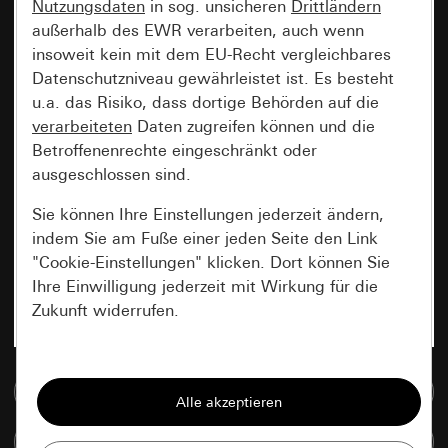
Nutzungsdaten
in sog. unsicheren
Drittländern
außerhalb des EWR verarbeiten, auch wenn
insoweit kein mit dem EU-Recht vergleichbares
Datenschutzniveau gewährleistet ist. Es besteht
u.a. das Risiko, dass dortige Behörden auf die
verarbeiteten
Daten zugreifen können und die
Betroffenenrechte eingeschränkt oder
ausgeschlossen sind.
Sie können Ihre Einstellungen jederzeit ändern,
indem Sie am Fuße einer jeden Seite den Link
"Cookie-Einstellungen" klicken. Dort können Sie
Ihre Einwilligung jederzeit mit Wirkung für die
Zukunft widerrufen.
Essenziell
Zur Mediadatenbank
Alle Cookies, die wir benötigen um Ihnen die
Seite anzeigen zu können.
Artikel vergleichen