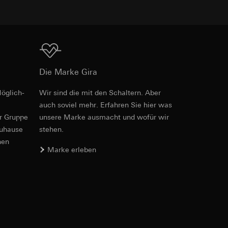
e unter
Download
Die Marke Gira
öglich­
Wir sind die mit den Schaltern. Aber
PDF
, 600.29 KB
 Kopie zu erfragen
auch soviel mehr. Erfahren Sie hier was
 Kopie zu erfragen
er Gruppe
unsere Marke aus­macht und wofür wir
zuhause
stehen.
nen
Marke erleben
onen zur Schaltung
Download
uf der Website, vom
Referrer-URL sowie
site, vom Nutzer
hs auf der