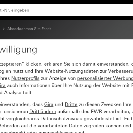
t)
Abdeckrahmen Gira Esprit
willigung
prit Aluminium Anthrazi
kzeptieren“ klicken, erklären Sie sich damit einverstanden,
ogien nutzt und Ihre
Website-Nutzungsdaten
zur
Verbesser
Ihres
Nutzerprofils
zur Anzeige von
personalisierter Werbun
ira
auch Informationen über Ihre Nutzung der Website mit Pa
Analyse teilt.
einverstanden, dass
Gira
und
Dritte
zu diesen Zwecken Ihre
g. unsicheren
Drittländern
außerhalb des EWR verarbeiten, 
t vergleichbares Datenschutzniveau gewährleistet ist. Es b
 Behörden auf die
verarbeiteten
Daten zugreifen können und 
ngeschränkt oder ausgeschlossen sind.