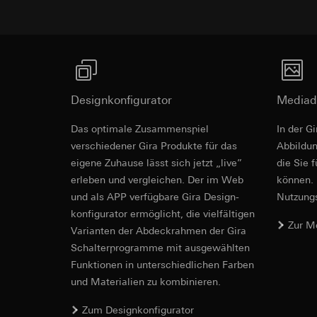
Empfänger:
interne
Rechtsgrundlage und
Drittlandübermittlu
Empfänger:
Einsatz des Dien
Lebensdauer des C
interne Abteilun
Folgeverarbeitun
Google Ireland L
Empfänger:
Informationen da
interne Abteilun
https://business.
Pinterest, Inc. (
Designkonfigurator
Mediad
Drittlandübermittlu
Drittlandübermittlu
Drittland: USA
Abdeckrah
Das optimale Zusammenspiel
In der G
Drittland: USA
Angemessenheits
verschiedener Gira Produkte für das
Ab­bild­
Angemessenheits
bei
Gira Giersi
eigene Zuhause lässt sich jetzt „live”
bei
Gira Giersi
die Sie 
Montage- und Pfle
Lebensdauer des C
erleben und vergleichen. Der im Web
können. 
Lebensdauer des C
und als APP verfügbare Gira Design­
Nutzungs­
Vimeo
konfigurator ermög­licht, die vielfältigen
LinkedIn Ins
Zur M
Datenverarbeitung
Vari­an­ten der Abdeck­rahmen der Gira
Datenverarbeitung
Kategorien person
Schalter­programme mit ausge­wählten
bedarfsgerechter W
Privatkundenseit
Funkti­onen in unterschiedlichen Farben
Kategorien person
Nutzer getätig
und Materialien zu kombinieren.
Zeitstempel
Geschäftskunden
Rechtsgrundlage und
getätigte Mausb
Zum Designkonfigurator
Einsatz des Dien