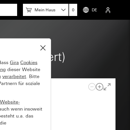
Mein Haus
0
DE
t (lackiert)
 dass
Gira
Cookies
ung
dieser Website
g
verarbeitet
. Bitte
rtnern für soziale
Website-
auch wenn insoweit
esteht u.a. das
die