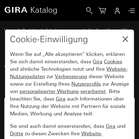
Gira Abdeckrahmen Gira Event Klar Schwarz mit Zwischenra
Home
Produkte
Schalterprogramme
Gira Event (System 55)
Gira Event
Cookie-Einwilligung
Wenn Sie auf „Alle akzeptieren“ klicken, erklären
Abdeckrahmen Gira Event Klar
Sie sich damit einverstanden, dass
Gira
Cookies
und ähnliche Technologien nutzt und Ihre
Website-
Schwarz mit Zwischenrahmen
Nutzungsdaten
zur
Verbesserung
dieser Website
Farbe Alu (lackiert)
sowie zur Erstellung Ihres
Nutzerprofils
zur Anzeige
von
personalisierter Werbung
verarbeitet
. Bitte
beachten Sie, dass
Gira
auch Informationen über
Ihre Nutzung der Website mit Partnern für soziale
Medien, Werbung und Analyse teilt.
Sie sind auch damit einverstanden, dass
Gira
und
Dritte
zu diesen Zwecken Ihre
Website-