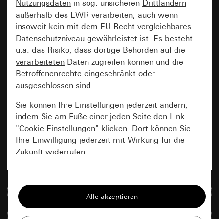
Nutzungsdaten
in sog. unsicheren
Drittländern
außerhalb des EWR verarbeiten, auch wenn
insoweit kein mit dem EU-Recht vergleichbares
Datenschutzniveau gewährleistet ist. Es besteht
u.a. das Risiko, dass dortige Behörden auf die
verarbeiteten
Daten zugreifen können und die
Betroffenenrechte eingeschränkt oder
ausgeschlossen sind.
Sie können Ihre Einstellungen jederzeit ändern,
indem Sie am Fuße einer jeden Seite den Link
"Cookie-Einstellungen" klicken. Dort können Sie
Ihre Einwilligung jederzeit mit Wirkung für die
Zukunft widerrufen.
Essenziell
Zur Mediadatenbank
Alle Cookies, die wir benötigen um Ihnen die
Seite anzeigen zu können.
Artikel vergleichen