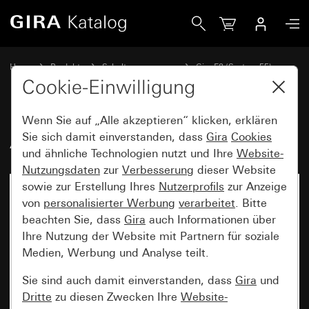
Gira Abdeckrahmen Gira E2
Home
Produkte
Schalterprogramme
Gira E2 (System 55)
Abdeckrahmen Gira E2
Cookie-Einwilligung
Wenn Sie auf „Alle akzeptieren“ klicken, erklären
Abdeckrahmen Gira E2
Sie sich damit einverstanden, dass
Gira
Cookies
und ähnliche Technologien nutzt und Ihre
Website-
Nutzungsdaten
zur
Verbesserung
dieser Website
sowie zur Erstellung Ihres
Nutzerprofils
zur Anzeige
von
personalisierter Werbung
verarbeitet
. Bitte
beachten Sie, dass
Gira
auch Informationen über
Ihre Nutzung der Website mit Partnern für soziale
Medien, Werbung und Analyse teilt.
Sie sind auch damit einverstanden, dass
Gira
und
Dritte
zu diesen Zwecken Ihre
Website-