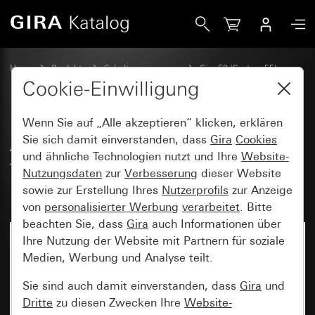
Gira Abdeckrahmen Gira E2 für den flachen Einbau Farbe Alu
Home
Produkte
Schalterprogramme
Gira E2 (System 55)
Abdeckrahmen Gira E2 für flachen Einbau
Cookie-Einwilligung
Wenn Sie auf „Alle akzeptieren“ klicken, erklären
Abdeckrahmen Gira E2 für den
Sie sich damit einverstanden, dass
Gira
Cookies
und ähnliche Technologien nutzt und Ihre
Website-
flachen Einbau Farbe Alu
Nutzungsdaten
zur
Verbesserung
dieser Website
(lackiert)
sowie zur Erstellung Ihres
Nutzerprofils
zur Anzeige
von
personalisierter Werbung
verarbeitet
. Bitte
beachten Sie, dass
Gira
auch Informationen über
Ihre Nutzung der Website mit Partnern für soziale
Medien, Werbung und Analyse teilt.
Sie sind auch damit einverstanden, dass
Gira
und
Dritte
zu diesen Zwecken Ihre
Website-