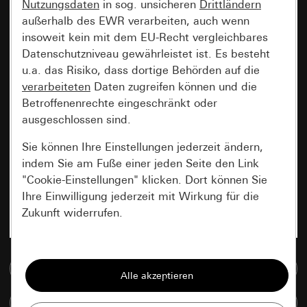
Nutzungsdaten
in sog. unsicheren
Drittländern
außerhalb des EWR verarbeiten, auch wenn
insoweit kein mit dem EU-Recht vergleichbares
Datenschutzniveau gewährleistet ist. Es besteht
u.a. das Risiko, dass dortige Behörden auf die
verarbeiteten
Daten zugreifen können und die
Betroffenenrechte eingeschränkt oder
ausgeschlossen sind.
Sie können Ihre Einstellungen jederzeit ändern,
indem Sie am Fuße einer jeden Seite den Link
"Cookie-Einstellungen" klicken. Dort können Sie
Ihre Einwilligung jederzeit mit Wirkung für die
Zukunft widerrufen.
Essenziell
Zur Mediadatenbank
Alle Cookies, die wir benötigen um Ihnen die
Seite anzeigen zu können.
Artikel vergleichen