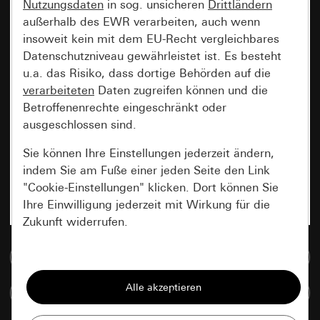
Nutzungsdaten
in sog. unsicheren
Drittländern
außerhalb des EWR verarbeiten, auch wenn
insoweit kein mit dem EU-Recht vergleichbares
Datenschutzniveau gewährleistet ist. Es besteht
u.a. das Risiko, dass dortige Behörden auf die
verarbeiteten
Daten zugreifen können und die
Betroffenenrechte eingeschränkt oder
ausgeschlossen sind.
Sie können Ihre Einstellungen jederzeit ändern,
indem Sie am Fuße einer jeden Seite den Link
"Cookie-Einstellungen" klicken. Dort können Sie
Ihre Einwilligung jederzeit mit Wirkung für die
Zukunft widerrufen.
Zur Mediadatenbank
Essenziell
Alle Cookies, die wir benötigen um Ihnen die
Artikel vergleichen
Seite anzeigen zu können.