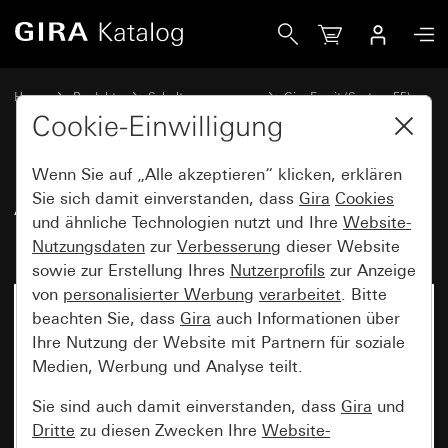
Gira Abdeckrahmen Gira Esprit Glas Mint
Home
Produkte
Schalterprogramme
Gira Esprit (System 55)
Abdeckrahmen Gira Esprit
Cookie-Einwilligung
Wenn Sie auf „Alle akzeptieren“ klicken, erklären
Abdeckrahmen Gira Esprit Glas
Sie sich damit einverstanden, dass
Gira
Cookies
und ähnliche Technologien nutzt und Ihre
Website-
Mint
Nutzungsdaten
zur
Verbesserung
dieser Website
sowie zur Erstellung Ihres
Nutzerprofils
zur Anzeige
von
personalisierter Werbung
verarbeitet
. Bitte
beachten Sie, dass
Gira
auch Informationen über
Ihre Nutzung der Website mit Partnern für soziale
Medien, Werbung und Analyse teilt.
Sie sind auch damit einverstanden, dass
Gira
und
Dritte
zu diesen Zwecken Ihre
Website-