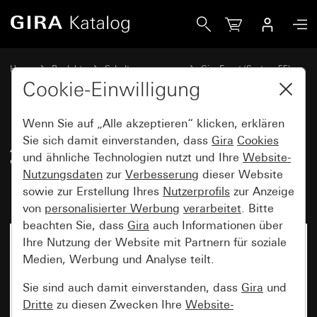
Gira Abdeckrahmen Gira Event Klar Weiß mit Zwischenrahme
Home
Produkte
Schalterprogramme
Gira Event (System 55)
Gira Event
Cookie-Einwilligung
Wenn Sie auf „Alle akzeptieren“ klicken, erklären
Abdeckrahmen Gira Event Klar
Sie sich damit einverstanden, dass
Gira
Cookies
und ähnliche Technologien nutzt und Ihre
Website-
Weiß mit Zwischenrahmen
Nutzungsdaten
zur
Verbesserung
dieser Website
Farbe Alu (lackiert)
sowie zur Erstellung Ihres
Nutzerprofils
zur Anzeige
von
personalisierter Werbung
verarbeitet
. Bitte
beachten Sie, dass
Gira
auch Informationen über
Ihre Nutzung der Website mit Partnern für soziale
Medien, Werbung und Analyse teilt.
Sie sind auch damit einverstanden, dass
Gira
und
Dritte
zu diesen Zwecken Ihre
Website-