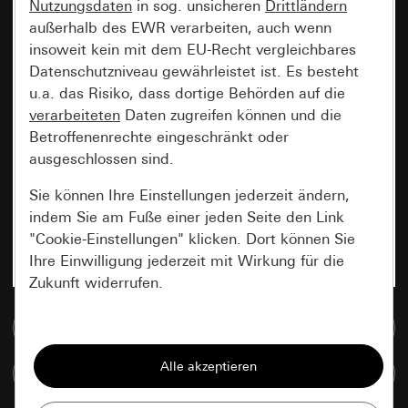
Nutzungsdaten
in sog. unsicheren
Drittländern
außerhalb des EWR verarbeiten, auch wenn
insoweit kein mit dem EU-Recht vergleichbares
Datenschutzniveau gewährleistet ist. Es besteht
u.a. das Risiko, dass dortige Behörden auf die
verarbeiteten
Daten zugreifen können und die
Betroffenenrechte eingeschränkt oder
ausgeschlossen sind.
Sie können Ihre Einstellungen jederzeit ändern,
indem Sie am Fuße einer jeden Seite den Link
"Cookie-Einstellungen" klicken. Dort können Sie
Ihre Einwilligung jederzeit mit Wirkung für die
Zukunft widerrufen.
Zur Mediadatenbank
Essenziell
Alle Cookies, die wir benötigen um Ihnen die
Artikel vergleichen
Seite anzeigen zu können.