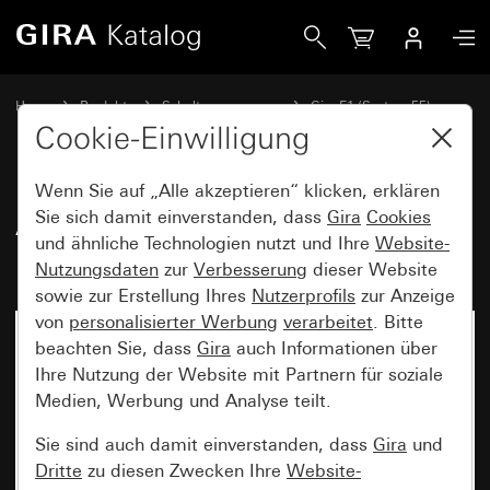
Gira Abdeckrahmen Gira E1 Grau matt (lackiert)
Home
Produkte
Schalterprogramme
Gira E1 (System 55)
Abdeckrahmen Gira E1
Cookie-Einwilligung
Wenn Sie auf „Alle akzeptieren“ klicken, erklären
Abdeckrahmen Gira E1 Grau
Sie sich damit einverstanden, dass
Gira
Cookies
und ähnliche Technologien nutzt und Ihre
Website-
matt (lackiert)
Nutzungsdaten
zur
Verbesserung
dieser Website
sowie zur Erstellung Ihres
Nutzerprofils
zur Anzeige
von
personalisierter Werbung
verarbeitet
. Bitte
beachten Sie, dass
Gira
auch Informationen über
Ihre Nutzung der Website mit Partnern für soziale
Medien, Werbung und Analyse teilt.
Sie sind auch damit einverstanden, dass
Gira
und
Dritte
zu diesen Zwecken Ihre
Website-