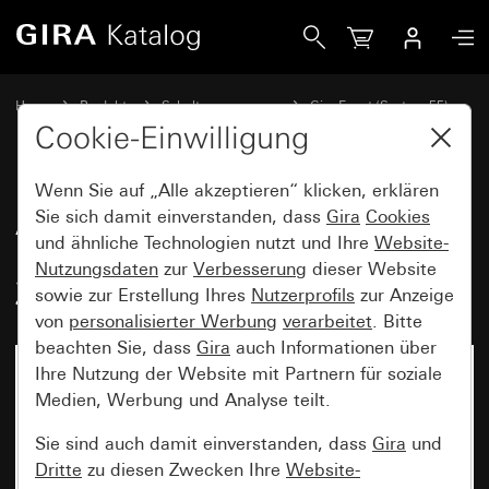
Gira Abdeckrahmen Gira Event Opak Dunkelbraun mit Zwis
Home
Produkte
Schalterprogramme
Gira Event (System 55)
Gira Event
Cookie-Einwilligung
Wenn Sie auf „Alle akzeptieren“ klicken, erklären
Abdeckrahmen Gira Event Opak
Sie sich damit einverstanden, dass
Gira
Cookies
und ähnliche Technologien nutzt und Ihre
Website-
Dunkelbraun mit
Nutzungsdaten
zur
Verbesserung
dieser Website
Zwischenrahmen Anthrazit
sowie zur Erstellung Ihres
Nutzerprofils
zur Anzeige
von
personalisierter Werbung
verarbeitet
. Bitte
beachten Sie, dass
Gira
auch Informationen über
Ihre Nutzung der Website mit Partnern für soziale
Medien, Werbung und Analyse teilt.
Sie sind auch damit einverstanden, dass
Gira
und
Dritte
zu diesen Zwecken Ihre
Website-