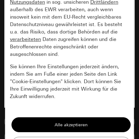
Nutzungsdaten
in sog. unsicheren
Drittländern
außerhalb des EWR verarbeiten, auch wenn
insoweit kein mit dem EU-Recht vergleichbares
Datenschutzniveau gewährleistet ist. Es besteht
u.a. das Risiko, dass dortige Behörden auf die
verarbeiteten
Daten zugreifen können und die
Betroffenenrechte eingeschränkt oder
ausgeschlossen sind.
Sie können Ihre Einstellungen jederzeit ändern,
indem Sie am Fuße einer jeden Seite den Link
"Cookie-Einstellungen" klicken. Dort können Sie
Ihre Einwilligung jederzeit mit Wirkung für die
Zukunft widerrufen.
Essenziell
Zur Mediadatenbank
Alle Cookies, die wir benötigen um Ihnen die
Seite anzeigen zu können.
Artikel vergleichen