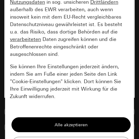
Nutzungsdaten
in sog. unsicheren
Drittländern
außerhalb des EWR verarbeiten, auch wenn
insoweit kein mit dem EU-Recht vergleichbares
Datenschutzniveau gewährleistet ist. Es besteht
u.a. das Risiko, dass dortige Behörden auf die
verarbeiteten
Daten zugreifen können und die
Betroffenenrechte eingeschränkt oder
ausgeschlossen sind.
Sie können Ihre Einstellungen jederzeit ändern,
indem Sie am Fuße einer jeden Seite den Link
"Cookie-Einstellungen" klicken. Dort können Sie
Ihre Einwilligung jederzeit mit Wirkung für die
Zukunft widerrufen.
Zur Mediadatenbank
Essenziell
Alle Cookies, die wir benötigen um Ihnen die
Artikel vergleichen
Seite anzeigen zu können.