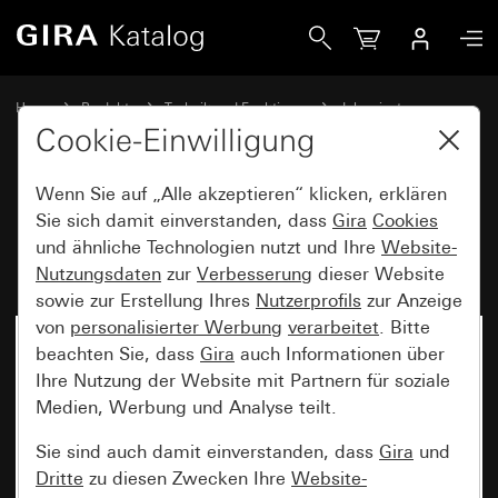
Gira Einsatz Wipp-Jalousieschalter 10 A 250 V~
Home
Produkte
Technik und Funktionen
Jalousiesteuerung
Einsätze
Cookie-Einwilligung
Wenn Sie auf „Alle akzeptieren“ klicken, erklären
Einsatz Wipp-Jalousieschalter
Sie sich damit einverstanden, dass
Gira
Cookies
und ähnliche Technologien nutzt und Ihre
Website-
10 A 250 V~
Nutzungsdaten
zur
Verbesserung
dieser Website
sowie zur Erstellung Ihres
Nutzerprofils
zur Anzeige
von
personalisierter Werbung
verarbeitet
. Bitte
Nicht mehr verfügbar
beachten Sie, dass
Gira
auch Informationen über
Ihre Nutzung der Website mit Partnern für soziale
Medien, Werbung und Analyse teilt.
Sie sind auch damit einverstanden, dass
Gira
und
Dritte
zu diesen Zwecken Ihre
Website-