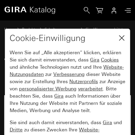
Gira Wipptaster 10 A 250 V~ mit Beschriftungsfeld Wechsle
Home
Produkte
Schalterprogramme
Gira Wassergeschützt
Gira Wassergeschützt Aufputz IP66
Cookie-Einwilligung
Wenn Sie auf „Alle akzeptieren“ klicken, erklären
Wipptaster 10 A 250 V~ mit
Sie sich damit einverstanden, dass
Gira
Cookies
und ähnliche Technologien nutzt und Ihre
Website-
Beschriftungsfeld Wechsler 1-
Nutzungsdaten
zur
Verbesserung
dieser Website
polig
sowie zur Erstellung Ihres
Nutzerprofils
zur Anzeige
von
personalisierter Werbung
verarbeitet
. Bitte
beachten Sie, dass
Gira
auch Informationen über
Ihre Nutzung der Website mit Partnern für soziale
Nicht mehr verfügbar
Medien, Werbung und Analyse teilt.
Sie sind auch damit einverstanden, dass
Gira
und
Dritte
zu diesen Zwecken Ihre
Website-