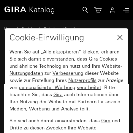
Gira Einsatz Zugschalter 10 AX 250 V~
Home
Produkte
Technik und Funktionen
Unterputz-Einsätze, Zubehör
Weitere Schalter und Taster
Cookie-Einwilligung
Wenn Sie auf „Alle akzeptieren“ klicken, erklären
Einsatz Zugschalter
Sie sich damit einverstanden, dass
Gira
Cookies
und ähnliche Technologien nutzt und Ihre
Website-
10 AX 250 V~
Nutzungsdaten
zur
Verbesserung
dieser Website
sowie zur Erstellung Ihres
Nutzerprofils
zur Anzeige
von
personalisierter Werbung
verarbeitet
. Bitte
Nicht mehr verfügbar
beachten Sie, dass
Gira
auch Informationen über
Ihre Nutzung der Website mit Partnern für soziale
Medien, Werbung und Analyse teilt.
Sie sind auch damit einverstanden, dass
Gira
und
Dritte
zu diesen Zwecken Ihre
Website-