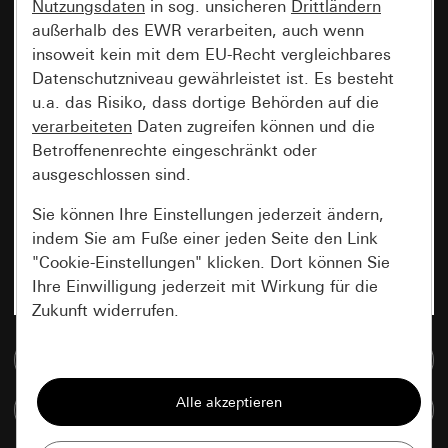
Nutzungsdaten
in sog. unsicheren
Drittländern
außerhalb des EWR verarbeiten, auch wenn
insoweit kein mit dem EU-Recht vergleichbares
Datenschutzniveau gewährleistet ist. Es besteht
u.a. das Risiko, dass dortige Behörden auf die
verarbeiteten
Daten zugreifen können und die
Betroffenenrechte eingeschränkt oder
ausgeschlossen sind.
Sie können Ihre Einstellungen jederzeit ändern,
indem Sie am Fuße einer jeden Seite den Link
"Cookie-Einstellungen" klicken. Dort können Sie
Ihre Einwilligung jederzeit mit Wirkung für die
Zukunft widerrufen.
Zur Mediadatenbank
Essenziell
Alle Cookies, die wir benötigen um Ihnen die
Artikel vergleichen
Seite anzeigen zu können.