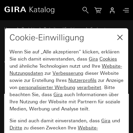
Gira eNet Funk Schalt- bzw. Tastaktor 1fach Mini 1fach Mini,
Home
Produkte
Technik und Funktionen
Funksysteme
Gira eNet
Cookie-Einwilligung
Wenn Sie auf „Alle akzeptieren“ klicken, erklären
eNet Funk Schalt- bzw. Tastaktor
Sie sich damit einverstanden, dass
Gira
Cookies
und ähnliche Technologien nutzt und Ihre
Website-
1fach Mini 1fach Mini,
Nutzungsdaten
zur
Verbesserung
dieser Website
potenzialfrei
sowie zur Erstellung Ihres
Nutzerprofils
zur Anzeige
von
personalisierter Werbung
verarbeitet
. Bitte
beachten Sie, dass
Gira
auch Informationen über
Ihre Nutzung der Website mit Partnern für soziale
Medien, Werbung und Analyse teilt.
Sie sind auch damit einverstanden, dass
Gira
und
Dritte
zu diesen Zwecken Ihre
Website-