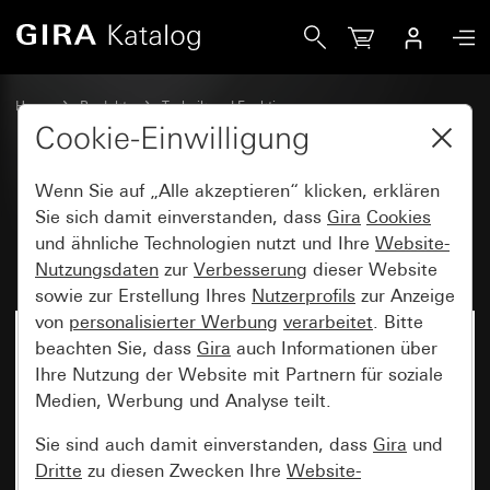
Gira RF Multi Bedienaufsatz 1fach für KNX
Home
Produkte
Technik und Funktionen
System 3000, DALI, sonstige Elektronik
Gira System 3000
Cookie-Einwilligung
Wenn Sie auf „Alle akzeptieren“ klicken, erklären
RF Multi Bedienaufsatz 1fach für
Sie sich damit einverstanden, dass
Gira
Cookies
und ähnliche Technologien nutzt und Ihre
Website-
KNX
Nutzungsdaten
zur
Verbesserung
dieser Website
sowie zur Erstellung Ihres
Nutzerprofils
zur Anzeige
von
personalisierter Werbung
verarbeitet
. Bitte
beachten Sie, dass
Gira
auch Informationen über
Ihre Nutzung der Website mit Partnern für soziale
Medien, Werbung und Analyse teilt.
Sie sind auch damit einverstanden, dass
Gira
und
Dritte
zu diesen Zwecken Ihre
Website-