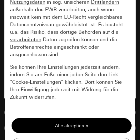
Nutzungsdaten
in sog. unsicheren
Drittländern
außerhalb des EWR verarbeiten, auch wenn
insoweit kein mit dem EU-Recht vergleichbares
Datenschutzniveau gewährleistet ist. Es besteht
u.a. das Risiko, dass dortige Behörden auf die
verarbeiteten
Daten zugreifen können und die
Betroffenenrechte eingeschränkt oder
ausgeschlossen sind.
Sie können Ihre Einstellungen jederzeit ändern,
indem Sie am Fuße einer jeden Seite den Link
"Cookie-Einstellungen" klicken. Dort können Sie
Ihre Einwilligung jederzeit mit Wirkung für die
Zukunft widerrufen.
Zur Mediadatenbank
Essenziell
Alle Cookies, die wir benötigen um Ihnen die
Artikel vergleichen
Seite anzeigen zu können.