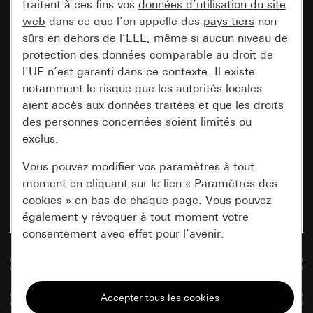
traitent à ces fins vos
données d’utilisation du site
web
dans ce que l’on appelle des
pays tiers
non
sûrs en dehors de l’EEE, même si aucun niveau de
protection des données comparable au droit de
l’UE n’est garanti dans ce contexte. Il existe
notamment le risque que les autorités locales
aient accès aux données
traitées
et que les droits
des personnes concernées soient limités ou
exclus.
Vous pouvez modifier vos paramètres à tout
moment en cliquant sur le lien « Paramètres des
cookies » en bas de chaque page. Vous pouvez
également y révoquer à tout moment votre
consentement avec effet pour l’avenir.
Accéder à la base de données de médias
Nécessaires
Tous les cookies dont nous avons besoin pour
Comparer des articles
pouvoir vous afficher le site.