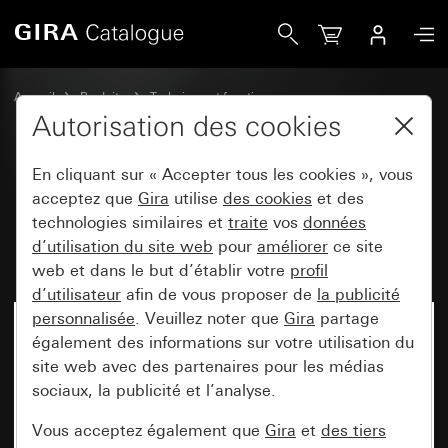
Gira Module rapporté de commande RF Multi 1x pour KNX
Accueil
Produits
Technique et fonctions
System 3000 DALI, autre équipement électronique
Autorisation des cookies
Gira System 3000
En cliquant sur « Accepter tous les cookies », vous
acceptez que
Gira
utilise
des cookies
et des
Module rapporté de commande
technologies similaires et
traite
vos
données
d’utilisation du site web
pour
améliorer
ce site
RF Multi 1x pour KNX
web et dans le but d’établir votre
profil
d’utilisateur
afin de vous proposer de
la publicité
personnalisée
. Veuillez noter que
Gira
partage
également des informations sur votre utilisation du
site web avec des partenaires pour les médias
sociaux, la publicité et l’analyse.
Vous acceptez également que
Gira
et
des tiers