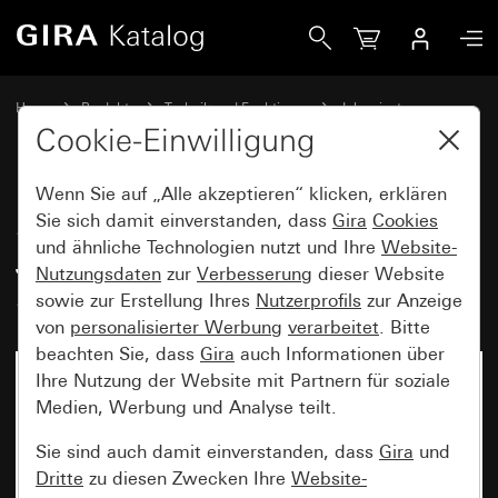
Gira Schaltaktor 6fach 16 A / Jalousieaktor 3fach 16 A Sta
Home
Produkte
Technik und Funktionen
Jalousiesteuerung
Schalten / Jalousien Standard
Cookie-Einwilligung
Wenn Sie auf „Alle akzeptieren“ klicken, erklären
Schaltaktor 6fach 16 A /
Sie sich damit einverstanden, dass
Gira
Cookies
und ähnliche Technologien nutzt und Ihre
Website-
Jalousieaktor 3fach 16 A
Nutzungsdaten
zur
Verbesserung
dieser Website
Standard für Gira One und KNX
sowie zur Erstellung Ihres
Nutzerprofils
zur Anzeige
von
personalisierter Werbung
verarbeitet
. Bitte
beachten Sie, dass
Gira
auch Informationen über
Ihre Nutzung der Website mit Partnern für soziale
Medien, Werbung und Analyse teilt.
Sie sind auch damit einverstanden, dass
Gira
und
Dritte
zu diesen Zwecken Ihre
Website-