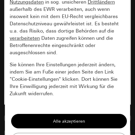
Nutzungsdaten
in sog. unsicheren
Drittländern
außerhalb des EWR verarbeiten, auch wenn
insoweit kein mit dem EU-Recht vergleichbares
Datenschutzniveau gewährleistet ist. Es besteht
u.a. das Risiko, dass dortige Behörden auf die
verarbeiteten
Daten zugreifen können und die
Betroffenenrechte eingeschränkt oder
ausgeschlossen sind.
Sie können Ihre Einstellungen jederzeit ändern,
indem Sie am Fuße einer jeden Seite den Link
"Cookie-Einstellungen" klicken. Dort können Sie
Ihre Einwilligung jederzeit mit Wirkung für die
Zukunft widerrufen.
Essenziell
Zur Mediadatenbank
Alle Cookies, die wir benötigen um Ihnen die
Seite anzeigen zu können.
Artikel vergleichen