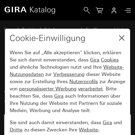
Gira Set aus 2 SCHUKO-Steckdosen 16 A 250 V~ mit Klappd
Home
Produkte
Schalterprogramme
Gira Wassergeschützt
Gira Wassergeschützt Aufputz IP44
Cookie-Einwilligung
Wenn Sie auf „Alle akzeptieren“ klicken, erklären
Set aus 2 SCHUKO-Steckdosen
Sie sich damit einverstanden, dass
Gira
Cookies
und ähnliche Technologien nutzt und Ihre
Website-
16 A 250 V~ mit Klappdeckel,
Nutzungsdaten
zur
Verbesserung
dieser Website
Beschriftungsfeld und
sowie zur Erstellung Ihres
Nutzerprofils
zur Anzeige
gleichschließendem Schloss mit
von
personalisierter Werbung
verarbeitet
. Bitte
beachten Sie, dass
Gira
auch Informationen über
gleichen Schließungen
Ihre Nutzung der Website mit Partnern für soziale
Medien, Werbung und Analyse teilt.
Sie sind auch damit einverstanden, dass
Gira
und
Dritte
zu diesen Zwecken Ihre
Website-