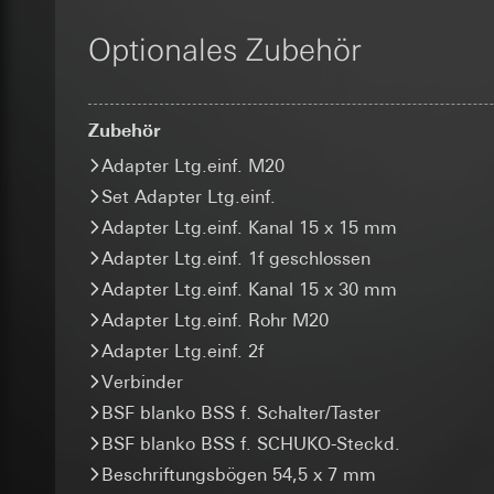
Folgeverarbeitun
Lebensdauer des C
und Vertriebsprozes
Abonnenten/Website
Empfänger:
Optionales Zubehör
_sda-server_
gestellt werden. D
interne Abteilun
zudem eine erhöhte
Google Ireland L
Datenverarbeitung
Kategorien person
Informationen da
Kategorien person
Referrer, User Agen
Zubehör
https://business.
Rechtsgrundlage und
Übergabeparameter,
Adapter Ltg.einf. M20
Empfänger:
Adresseingabe) übe
Drittlandübermittlu
Serverstandort Deu
interne Abteilun
Set Adapter Ltg.einf.
Drittland: USA
Rechtsgrundlage und
ISE Individuell
Angemessenheits
Adapter Ltg.einf. Kanal 15 x 15 mm
bei
Einsatz des Dien
Gira Giersi
Drittlandübermittlu
Adapter Ltg.einf. 1f geschlossen
Folgeverarbeitun
Lebensdauer des C
Lebensdauer des C
Adapter Ltg.einf. Kanal 15 x 30 mm
Empfänger:
Adapter Ltg.einf. Rohr M20
Google Analy
interne Abteilun
supported_b
Adapter Ltg.einf. 2f
SC Networks G
Datenverarbeitung
Datenverarbeitung
Verbinder
die Herkunft der Be
Drittlandübermittlu
Kategorien person
Seiten- und Featur
Lebensdauer des C
BSF blanko BSS f. Schalter/Taster
Rechtsgrundlage und
Kategorien person
Empfänger:
interne
BSF blanko BSS f. SCHUKO-Steckd.
Adresse (anonymisie
Facebook Pi
Drittlandübermittlu
Beschriftungsbögen 54,5 x 7 mm
Rechtsgrundlage und
Lebensdauer des C