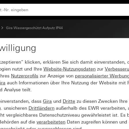
 A 250 V~ senkrecht, mit Klappdeckel (Gehäuseunterteil- u
Gira Wassergeschützt Aufputz IP44
willigung
halter (10A) /SCHUKO-
kzeptieren“ klicken, erklären Sie sich damit einverstanden,
t, mit Klappdeckel (Ge
ogien nutzt und Ihre
Website-Nutzungsdaten
zur
Verbesser
Ihres
Nutzerprofils
zur Anzeige von
personalisierter Werbun
Aus-Wechselschalter
ira
auch Informationen über Ihre Nutzung der Website mit Pa
Analyse teilt.
einverstanden, dass
Gira
und
Dritte
zu diesen Zwecken Ihre
g. unsicheren
Drittländern
außerhalb des EWR verarbeiten, 
t vergleichbares Datenschutzniveau gewährleistet ist. Es b
 Behörden auf die
verarbeiteten
Daten zugreifen können und 
ngeschränkt oder ausgeschlossen sind.