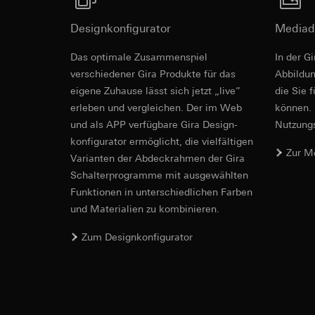
betreffenden We
Folgeverarbeitun
Rechtsgrundlage und
Designkonfigurator
Mediad
Empfänger:
Einsatz des Dien
Kombination
interne Abteilun
Folgeverarbeitun
Das optimale Zusammenspiel
In der G
LinkedIn Irelan
V~
verschiedener Gira Produkte für das
Ab­bild­
Empfänger:
Vimeo,
Drittlandübermittlu
eigene Zuhause lässt sich jetzt „live”
die Sie 
Drittlandübermittlu
die Übermittlung Ih
erleben und vergleichen. Der im Web
können. 
Drittland: USA
EU Konformitätse
Datenschutzerklärun
und als APP verfügbare Gira Design­
Nutzungs­
Angemessenheits
Lebensdauer des C
bei
Gira Giersi
konfigurator ermög­licht, die vielfältigen
Zur M
Vari­an­ten der Abdeck­rahmen der Gira
Lebensdauer des C
Google Ads (
Schalter­programme mit ausge­wählten
Datenverarbeitung
Hotjar
Funkti­onen in unterschiedlichen Farben
verwendet Daten, u
und Materialien zu kombinieren.
Datenverarbeitung
Suchergebnissen un
Dies ermöglicht zus
zu messen.
Zum Designkonfigurator
scrollen und wie si
Kategorien person
Kategorien person
Uhrzeit des Besuchs
Rechtsgrundlage und
Rechtsgrundlage und
Einsatz des Dien
Einsatz des Dien
Folgeverarbeitun
Folgeverarbeitun