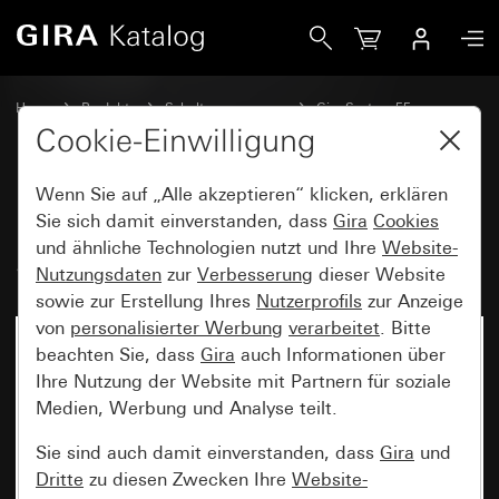
Gira Hotel-Card-Schalter 10 A 250 V~ Schließer 1-polig mi
Home
Produkte
Schalterprogramme
Gira System 55
Schalten und Tasten
Cookie-Einwilligung
Wenn Sie auf „Alle akzeptieren“ klicken, erklären
Hotel-Card-Schalter 10 A 250 V~
Sie sich damit einverstanden, dass
Gira
Cookies
und ähnliche Technologien nutzt und Ihre
Website-
Schließer 1-polig mit N-Klemme
Nutzungsdaten
zur
Verbesserung
dieser Website
sowie zur Erstellung Ihres
Nutzerprofils
zur Anzeige
von
personalisierter Werbung
verarbeitet
. Bitte
beachten Sie, dass
Gira
auch Informationen über
Ihre Nutzung der Website mit Partnern für soziale
Medien, Werbung und Analyse teilt.
Sie sind auch damit einverstanden, dass
Gira
und
Dritte
zu diesen Zwecken Ihre
Website-