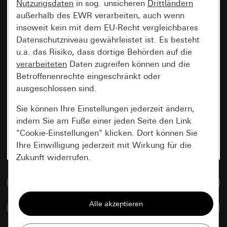
Nutzungsdaten
in sog. unsicheren
Drittländern
außerhalb des EWR verarbeiten, auch wenn
insoweit kein mit dem EU-Recht vergleichbares
Datenschutzniveau gewährleistet ist. Es besteht
u.a. das Risiko, dass dortige Behörden auf die
verarbeiteten
Daten zugreifen können und die
Betroffenenrechte eingeschränkt oder
ausgeschlossen sind.
Sie können Ihre Einstellungen jederzeit ändern,
indem Sie am Fuße einer jeden Seite den Link
"Cookie-Einstellungen" klicken. Dort können Sie
Ihre Einwilligung jederzeit mit Wirkung für die
Zukunft widerrufen.
Zur Mediadatenbank
Essenziell
Alle Cookies, die wir benötigen um Ihnen die
Artikel vergleichen
Seite anzeigen zu können.