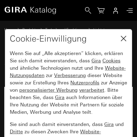
Gira Sensotec LED mit Fernbedienung
Home
Produkte
Technik und Funktionen
Lichtsteuerung
Sensotec
Cookie-Einwilligung
Wenn Sie auf „Alle akzeptieren“ klicken, erklären
Sensotec LED mit
Sie sich damit einverstanden, dass
Gira
Cookies
und ähnliche Technologien nutzt und Ihre
Website-
Fernbedienung
Nutzungsdaten
zur
Verbesserung
dieser Website
sowie zur Erstellung Ihres
Nutzerprofils
zur Anzeige
von
personalisierter Werbung
verarbeitet
. Bitte
beachten Sie, dass
Gira
auch Informationen über
Ihre Nutzung der Website mit Partnern für soziale
Medien, Werbung und Analyse teilt.
Sie sind auch damit einverstanden, dass
Gira
und
Dritte
zu diesen Zwecken Ihre
Website-