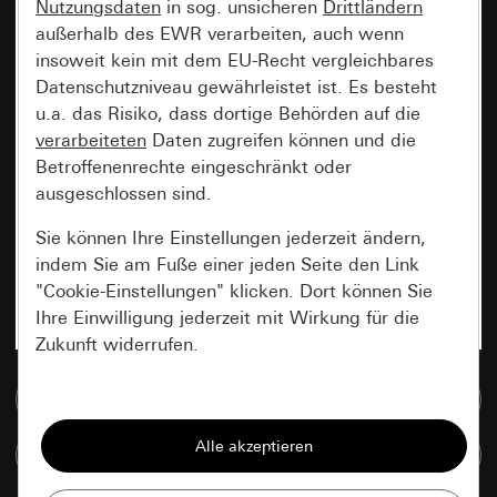
Nutzungsdaten
in sog. unsicheren
Drittländern
außerhalb des EWR verarbeiten, auch wenn
insoweit kein mit dem EU-Recht vergleichbares
Datenschutzniveau gewährleistet ist. Es besteht
u.a. das Risiko, dass dortige Behörden auf die
verarbeiteten
Daten zugreifen können und die
Betroffenenrechte eingeschränkt oder
ausgeschlossen sind.
Sie können Ihre Einstellungen jederzeit ändern,
indem Sie am Fuße einer jeden Seite den Link
"Cookie-Einstellungen" klicken. Dort können Sie
Ihre Einwilligung jederzeit mit Wirkung für die
Zukunft widerrufen.
Zur Mediadatenbank
Essenziell
Alle Cookies, die wir benötigen um Ihnen die
Artikel vergleichen
Seite anzeigen zu können.