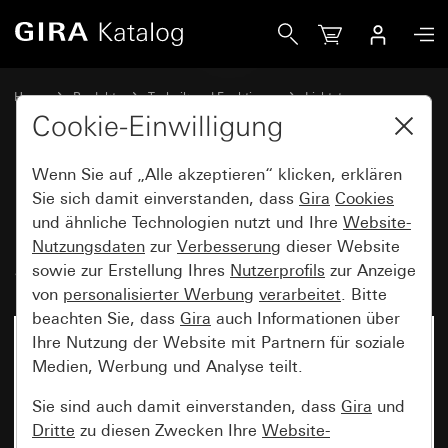
Gira Bewegungsmelderaufsatz 1,10 m Komfort für KNX Sy
Home
Produkte
Technik und Funktionen
Lichtsteuerung
Bewegungsmelderaufsatz 1,10 m
Cookie-Einwilligung
Wenn Sie auf „Alle akzeptieren“ klicken, erklären
Bewegungsmelderaufsatz
Sie sich damit einverstanden, dass
Gira
Cookies
und ähnliche Technologien nutzt und Ihre
Website-
1,10 m Komfort für KNX
Nutzungsdaten
zur
Verbesserung
dieser Website
System 55
sowie zur Erstellung Ihres
Nutzerprofils
zur Anzeige
von
personalisierter Werbung
verarbeitet
. Bitte
beachten Sie, dass
Gira
auch Informationen über
Ihre Nutzung der Website mit Partnern für soziale
Medien, Werbung und Analyse teilt.
Sie sind auch damit einverstanden, dass
Gira
und
Dritte
zu diesen Zwecken Ihre
Website-