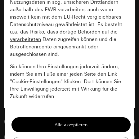
Nutzungsdaten
in sog. unsicheren
Drittländern
außerhalb des EWR verarbeiten, auch wenn
insoweit kein mit dem EU-Recht vergleichbares
Datenschutzniveau gewährleistet ist. Es besteht
u.a. das Risiko, dass dortige Behörden auf die
verarbeiteten
Daten zugreifen können und die
Betroffenenrechte eingeschränkt oder
ausgeschlossen sind.
Sie können Ihre Einstellungen jederzeit ändern,
indem Sie am Fuße einer jeden Seite den Link
"Cookie-Einstellungen" klicken. Dort können Sie
Ihre Einwilligung jederzeit mit Wirkung für die
Zukunft widerrufen.
Essenziell
Zur Mediadatenbank
Alle Cookies, die wir benötigen um Ihnen die
Seite anzeigen zu können.
Artikel vergleichen