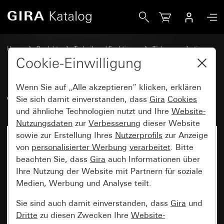
Gira Wohnungsstation AP System 55
Home
Produkte
Technik und Funktionen
Türkommunikation
Gira Wohnungsstationen
Cookie-Einwilligung
Wenn Sie auf „Alle akzeptieren“ klicken, erklären
Wohnungsstation AP System 55
Sie sich damit einverstanden, dass
Gira
Cookies
und ähnliche Technologien nutzt und Ihre
Website-
Nutzungsdaten
zur
Verbesserung
dieser Website
sowie zur Erstellung Ihres
Nutzerprofils
zur Anzeige
von
personalisierter Werbung
verarbeitet
. Bitte
beachten Sie, dass
Gira
auch Informationen über
Ihre Nutzung der Website mit Partnern für soziale
Medien, Werbung und Analyse teilt.
Sie sind auch damit einverstanden, dass
Gira
und
Dritte
zu diesen Zwecken Ihre
Website-