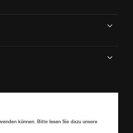
e unter
 Kopie zu erfragen
en
 Kopie zu erfragen
DC 26 V ± 2 V (über 2-Draht-Bus)
PDF
0 °C bis +50 °C
onen zur Schaltung
uf der Website, vom
Referrer-URL sowie
rwenden können. Bitte lesen Sie dazu unsere
site, vom Nutzer
2 x Schraubklemme
hs auf der