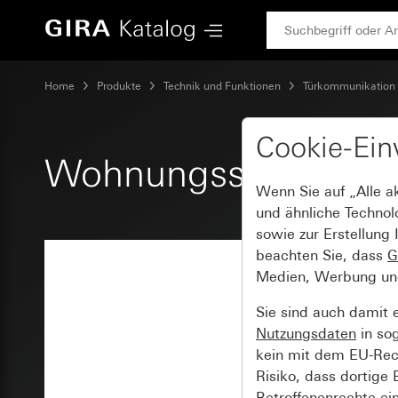
Gira Wohnungsstation AP System 55
Home
Produkte
Technik und Funktionen
Türkommunikation
Cookie-Ein
Wohnungsstation AP
Wenn Sie auf „Alle a
und ähnliche Technol
sowie zur Erstellung 
beachten Sie, dass
G
Medien, Werbung und 
Sie sind auch damit 
Nutzungsdaten
in so
kein mit dem EU-Rech
Risiko, dass dortige
Betroffenenrechte ei