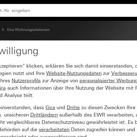
Gira Wohnungsstationen
willigung
 System 55
kzeptieren“ klicken, erklären Sie sich damit einverstanden,
ogien nutzt und Ihre
Website-Nutzungsdaten
zur
Verbesser
Ihres
Nutzerprofils
zur Anzeige von
personalisierter Werbun
ira
auch Informationen über Ihre Nutzung der Website mit Pa
Analyse teilt.
einverstanden, dass
Gira
und
Dritte
zu diesen Zwecken Ihre
g. unsicheren
Drittländern
außerhalb des EWR verarbeiten, 
t vergleichbares Datenschutzniveau gewährleistet ist. Es b
 Behörden auf die
verarbeiteten
Daten zugreifen können und 
ngeschränkt oder ausgeschlossen sind.