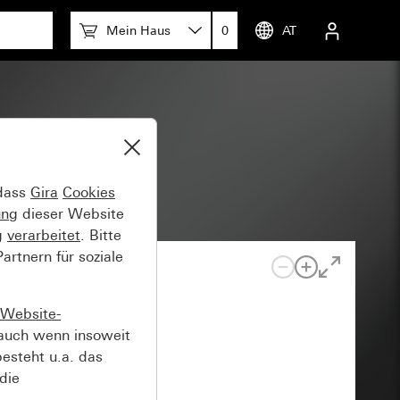
Mein Haus
0
AT
 dass
Gira
Cookies
ung
dieser Website
g
verarbeitet
. Bitte
rtnern für soziale
Website-
auch wenn insoweit
esteht u.a. das
die