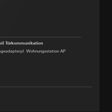
sung
sucht, Datum und
andort
r, Endgerät
e unter
teil Türkommunikation
geadapterpl. Wohnungsstation AP
 Kopie zu erfragen
 Kopie zu erfragen
r Informationen und
erung
sung
sucht, Datum und
andort