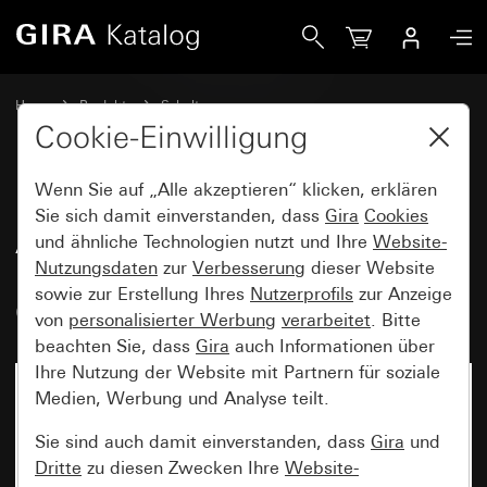
Gira Abdeckrahmen Gira Standard 55 mit Beschriftungsfe
Home
Produkte
Schalterprogramme
Gira Standard 55 (System 55)
Cookie-Einwilligung
Abdeckrahmen Gira Standard 55 mit Beschriftungsfeld
Wenn Sie auf „Alle akzeptieren“ klicken, erklären
Sie sich damit einverstanden, dass
Gira
Cookies
Abdeckrahmen Gira Standard 55
und ähnliche Technologien nutzt und Ihre
Website-
Nutzungsdaten
zur
Verbesserung
dieser Website
mit Beschriftungsfeld
sowie zur Erstellung Ihres
Nutzerprofils
zur Anzeige
Cremeweiß glänzend
von
personalisierter Werbung
verarbeitet
. Bitte
beachten Sie, dass
Gira
auch Informationen über
Ihre Nutzung der Website mit Partnern für soziale
Medien, Werbung und Analyse teilt.
Sie sind auch damit einverstanden, dass
Gira
und
Dritte
zu diesen Zwecken Ihre
Website-