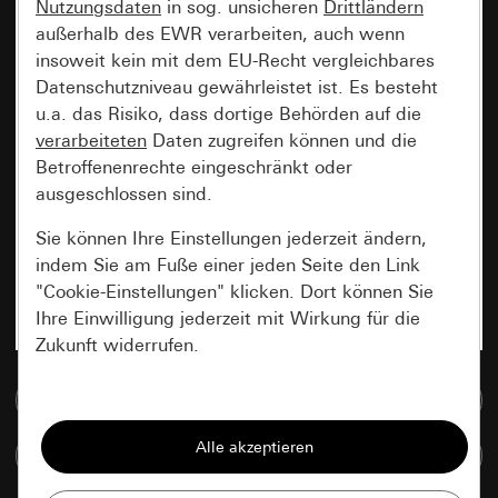
Nutzungsdaten
in sog. unsicheren
Drittländern
außerhalb des EWR verarbeiten, auch wenn
insoweit kein mit dem EU-Recht vergleichbares
Datenschutzniveau gewährleistet ist. Es besteht
u.a. das Risiko, dass dortige Behörden auf die
verarbeiteten
Daten zugreifen können und die
Betroffenenrechte eingeschränkt oder
ausgeschlossen sind.
Sie können Ihre Einstellungen jederzeit ändern,
indem Sie am Fuße einer jeden Seite den Link
"Cookie-Einstellungen" klicken. Dort können Sie
Ihre Einwilligung jederzeit mit Wirkung für die
Zukunft widerrufen.
Zur Mediadatenbank
Essenziell
Alle Cookies, die wir benötigen um Ihnen die
Artikel vergleichen
Seite anzeigen zu können.