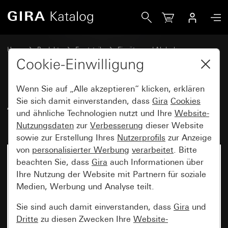
Gira Alt - Wippe mit großem Beschriftungsfeld
Home
Produkte
Ersatzteile
Einsätze und Abdeckungen
Schalten und Tasten
Cookie-Einwilligung
Wenn Sie auf „Alle akzeptieren“ klicken, erklären
Alt - Wippe mit großem
Sie sich damit einverstanden, dass
Gira
Cookies
und ähnliche Technologien nutzt und Ihre
Website-
Beschriftungsfeld
Nutzungsdaten
zur
Verbesserung
dieser Website
sowie zur Erstellung Ihres
Nutzerprofils
zur Anzeige
von
personalisierter Werbung
verarbeitet
. Bitte
beachten Sie, dass
Gira
auch Informationen über
Ihre Nutzung der Website mit Partnern für soziale
Medien, Werbung und Analyse teilt.
Sie sind auch damit einverstanden, dass
Gira
und
Dritte
zu diesen Zwecken Ihre
Website-