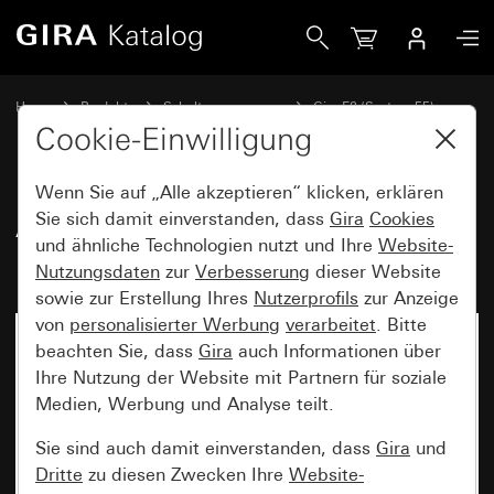
Gira Abdeckrahmen Gira E2 Grau matt (lackiert)
Home
Produkte
Schalterprogramme
Gira E2 (System 55)
Abdeckrahmen Gira E2
Cookie-Einwilligung
Wenn Sie auf „Alle akzeptieren“ klicken, erklären
Abdeckrahmen Gira E2 Grau
Sie sich damit einverstanden, dass
Gira
Cookies
und ähnliche Technologien nutzt und Ihre
Website-
matt (lackiert)
Nutzungsdaten
zur
Verbesserung
dieser Website
sowie zur Erstellung Ihres
Nutzerprofils
zur Anzeige
von
personalisierter Werbung
verarbeitet
. Bitte
beachten Sie, dass
Gira
auch Informationen über
Ihre Nutzung der Website mit Partnern für soziale
Medien, Werbung und Analyse teilt.
Sie sind auch damit einverstanden, dass
Gira
und
Dritte
zu diesen Zwecken Ihre
Website-