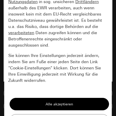
Nutzungsdaten
in sog. unsicheren
Drittländern
außerhalb des EWR verarbeiten, auch wenn
insoweit kein mit dem EU-Recht vergleichbares
Datenschutzniveau gewährleistet ist. Es besteht
u.a. das Risiko, dass dortige Behörden auf die
verarbeiteten
Daten zugreifen können und die
Betroffenenrechte eingeschränkt oder
ausgeschlossen sind.
Sie können Ihre Einstellungen jederzeit ändern,
indem Sie am Fuße einer jeden Seite den Link
"Cookie-Einstellungen" klicken. Dort können Sie
Ihre Einwilligung jederzeit mit Wirkung für die
Zukunft widerrufen.
Zur Mediadatenbank
Essenziell
Alle Cookies, die wir benötigen um Ihnen die
Artikel vergleichen
Seite anzeigen zu können.