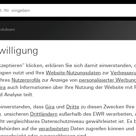
ngsschutz (Safety Plus) Steckklemmen System 70
eckdosen
willigung
6 A 250 V~ mit erhöh
kzeptieren“ klicken, erklären Sie sich damit einverstanden,
afety Plus) Steckklem
ogien nutzt und Ihre
Website-Nutzungsdaten
zur
Verbesser
Ihres
Nutzerprofils
zur Anzeige von
personalisierter Werbun
ira
auch Informationen über Ihre Nutzung der Website mit Pa
Analyse teilt.
einverstanden, dass
Gira
und
Dritte
zu diesen Zwecken Ihre
g. unsicheren
Drittländern
außerhalb des EWR verarbeiten, 
t vergleichbares Datenschutzniveau gewährleistet ist. Es b
 Behörden auf die
verarbeiteten
Daten zugreifen können und 
ngeschränkt oder ausgeschlossen sind.