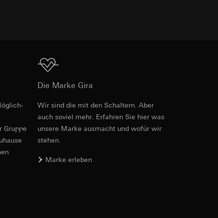
er. Im Hinblick auf
Download
n wir auf deren
Die Marke Gira
 Kopie zu erfragen
öglich­
Wir sind die mit den Schaltern. Aber
Art.-Nr. 4099 02

auch soviel mehr. Erfahren Sie hier was
4099 03

4099 04

er Gruppe
unsere Marke aus­macht und wofür wir
sung. Google Ads
4099 05

zuhause
stehen.
formen, in
4099 06

ärmebild erstellen.
von Werbekampagnen
nen
4170 005

, wie tief sie
Marke erleben
4170 01

sucht, Datum und
4170 015

andort
4170 03

4170 26

4170 27

4170 28
