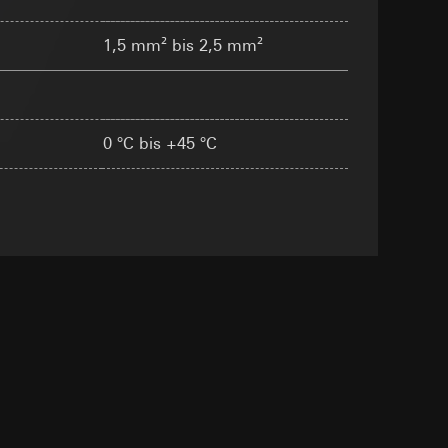
sung
sucht, Datum und
1,5 mm² bis 2,5 mm²
andort
r, Endgerät
e unter
0 °C bis +45 °C
 Kopie zu erfragen
 Kopie zu erfragen
r Informationen und
erung
sung
sucht, Datum und
andort