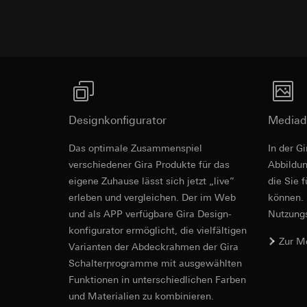
betreffenden We
Folgeverarbeitun
Rechtsgrundlage und
Empfänger:
Einsatz des Dien
interne Abteilun
Folgeverarbeitun
LinkedIn Irelan
Empfänger:
Vimeo,
Drittlandübermittlu
Drittlandübermittlu
die Übermittlung Ih
Drittland: USA
Datenschutzerklärun
Designkonfigurator
Mediad
Angemessenheits
Lebensdauer des C
bei
Gira Giersi
SCHUKO-Stec
Das optimale Zusammenspiel
In der G
Lebensdauer des C
Steckklemm
Google Ads (
verschiedener Gira Produkte für das
Ab­bild­
eigene Zuhause lässt sich jetzt „live”
die Sie 
Datenverarbeitung
Hotjar
erleben und vergleichen. Der im Web
können. 
verwendet Daten, u
EU Konformitätse
Datenverarbeitung
Suchergebnissen un
und als APP verfügbare Gira Design­
Nutzungs­
Dies ermöglicht zus
zu messen.
konfigurator ermög­licht, die vielfältigen
scrollen und wie si
Kategorien person
Zur M
Vari­an­ten der Abdeck­rahmen der Gira
Kategorien person
Uhrzeit des Besuchs
Schalter­programme mit ausge­wählten
Rechtsgrundlage und
Rechtsgrundlage und
Funkti­onen in unterschiedlichen Farben
Einsatz des Dien
Einsatz des Dien
und Materialien zu kombinieren.
Folgeverarbeitun
Folgeverarbeitun