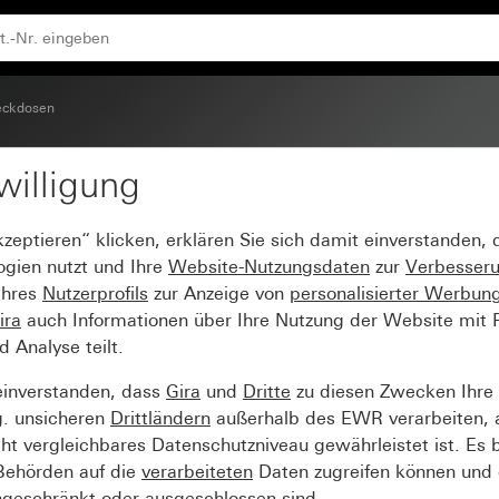
Einsatz und erhöhtem Berührungsschutz (Safety Plus), oh
eckdosen
willigung
6 A 250 V~ mit um 30°
kzeptieren“ klicken, erklären Sie sich damit einverstanden,
ungsschutz (Safety Plus
ogien nutzt und Ihre
Website-Nutzungsdaten
zur
Verbesser
Ihres
Nutzerprofils
zur Anzeige von
personalisierter Werbun
 System 55
ira
auch Informationen über Ihre Nutzung der Website mit Pa
Analyse teilt.
einverstanden, dass
Gira
und
Dritte
zu diesen Zwecken Ihre
g. unsicheren
Drittländern
außerhalb des EWR verarbeiten, 
t vergleichbares Datenschutzniveau gewährleistet ist. Es b
 Behörden auf die
verarbeiteten
Daten zugreifen können und 
ngeschränkt oder ausgeschlossen sind.