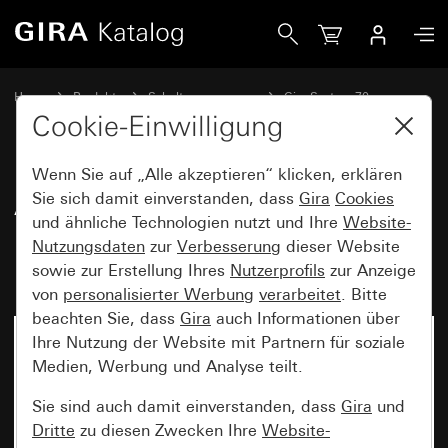
Gira Abdeckung für Raumtemperaturregler mit Kontrolllich
Home
Produkte
Schalterprogramme
Gira System 70
Schalten und Tasten
Cookie-Einwilligung
Wenn Sie auf „Alle akzeptieren“ klicken, erklären
Abdeckung für
Sie sich damit einverstanden, dass
Gira
Cookies
und ähnliche Technologien nutzt und Ihre
Website-
Raumtemperaturregler mit
Nutzungsdaten
zur
Verbesserung
dieser Website
Kontrolllicht System 70
sowie zur Erstellung Ihres
Nutzerprofils
zur Anzeige
von
personalisierter Werbung
verarbeitet
. Bitte
beachten Sie, dass
Gira
auch Informationen über
Ihre Nutzung der Website mit Partnern für soziale
Neu
Medien, Werbung und Analyse teilt.
Sie sind auch damit einverstanden, dass
Gira
und
Dritte
zu diesen Zwecken Ihre
Website-