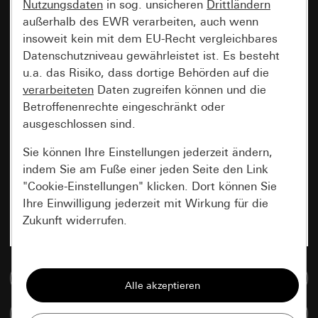
Nutzungsdaten
in sog. unsicheren
Drittländern
außerhalb des EWR verarbeiten, auch wenn
insoweit kein mit dem EU-Recht vergleichbares
Datenschutzniveau gewährleistet ist. Es besteht
u.a. das Risiko, dass dortige Behörden auf die
verarbeiteten
Daten zugreifen können und die
Betroffenenrechte eingeschränkt oder
ausgeschlossen sind.
Sie können Ihre Einstellungen jederzeit ändern,
indem Sie am Fuße einer jeden Seite den Link
"Cookie-Einstellungen" klicken. Dort können Sie
Ihre Einwilligung jederzeit mit Wirkung für die
Zukunft widerrufen.
Essenziell
Zur Mediadatenbank
Alle Cookies, die wir benötigen um Ihnen die
Seite anzeigen zu können.
Artikel vergleichen