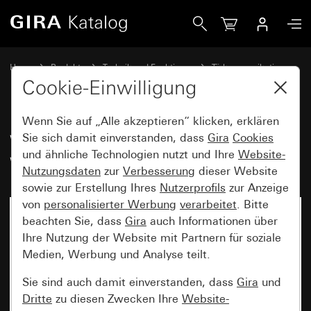
Gira Wohnungsstation Video IP ohne WLAN
Home
Produkte
Technik und Funktionen
Türkommunikation
Gira Türkommunikation IP
Cookie-Einwilligung
Wenn Sie auf „Alle akzeptieren“ klicken, erklären
Wohnungsstation Video IP ohne
Sie sich damit einverstanden, dass
Gira
Cookies
und ähnliche Technologien nutzt und Ihre
Website-
WLAN
Nutzungsdaten
zur
Verbesserung
dieser Website
sowie zur Erstellung Ihres
Nutzerprofils
zur Anzeige
von
personalisierter Werbung
verarbeitet
. Bitte
beachten Sie, dass
Gira
auch Informationen über
Ihre Nutzung der Website mit Partnern für soziale
Medien, Werbung und Analyse teilt.
Sie sind auch damit einverstanden, dass
Gira
und
Dritte
zu diesen Zwecken Ihre
Website-