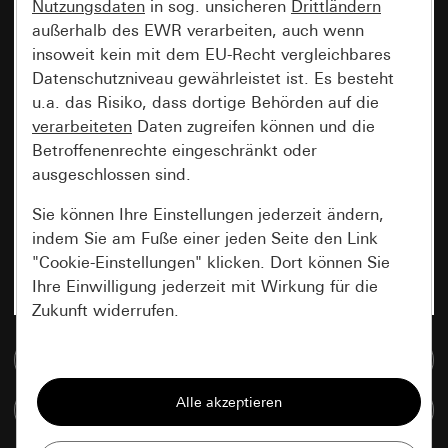
Nutzungsdaten
in sog. unsicheren
Drittländern
außerhalb des EWR verarbeiten, auch wenn
insoweit kein mit dem EU-Recht vergleichbares
Datenschutzniveau gewährleistet ist. Es besteht
u.a. das Risiko, dass dortige Behörden auf die
verarbeiteten
Daten zugreifen können und die
Betroffenenrechte eingeschränkt oder
ausgeschlossen sind.
Sie können Ihre Einstellungen jederzeit ändern,
indem Sie am Fuße einer jeden Seite den Link
"Cookie-Einstellungen" klicken. Dort können Sie
Ihre Einwilligung jederzeit mit Wirkung für die
Zukunft widerrufen.
Zur Mediadatenbank
Essenziell
Alle Cookies, die wir benötigen um Ihnen die
Artikel vergleichen
Seite anzeigen zu können.