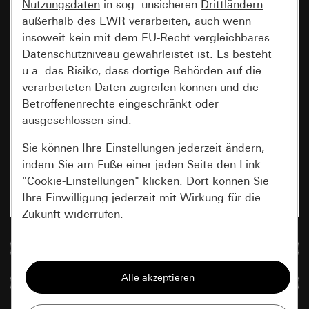
Nutzungsdaten
in sog. unsicheren
Drittländern
außerhalb des EWR verarbeiten, auch wenn
insoweit kein mit dem EU-Recht vergleichbares
Datenschutzniveau gewährleistet ist. Es besteht
u.a. das Risiko, dass dortige Behörden auf die
verarbeiteten
Daten zugreifen können und die
Betroffenenrechte eingeschränkt oder
ausgeschlossen sind.
Sie können Ihre Einstellungen jederzeit ändern,
indem Sie am Fuße einer jeden Seite den Link
"Cookie-Einstellungen" klicken. Dort können Sie
Ihre Einwilligung jederzeit mit Wirkung für die
Zukunft widerrufen.
Zur Mediadatenbank
Essenziell
Alle Cookies, die wir benötigen um Ihnen die
Artikel vergleichen
Seite anzeigen zu können.