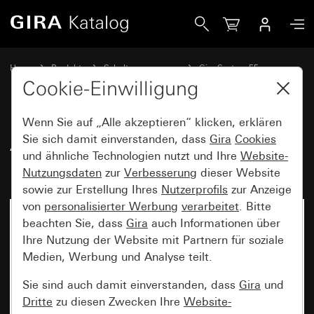
Gira Abdeckung für Schlüsselschalter und Schlüsseltaster
Home
Produkte
Schalterprogramme
Gira System 55
Schalten und Tasten
Cookie-Einwilligung
Wenn Sie auf „Alle akzeptieren“ klicken, erklären
Abdeckung für Schlüsselschalter
Sie sich damit einverstanden, dass
Gira
Cookies
und ähnliche Technologien nutzt und Ihre
Website-
und Schlüsseltaster
Nutzungsdaten
zur
Verbesserung
dieser Website
sowie zur Erstellung Ihres
Nutzerprofils
zur Anzeige
von
personalisierter Werbung
verarbeitet
. Bitte
beachten Sie, dass
Gira
auch Informationen über
Ihre Nutzung der Website mit Partnern für soziale
Medien, Werbung und Analyse teilt.
Sie sind auch damit einverstanden, dass
Gira
und
Dritte
zu diesen Zwecken Ihre
Website-