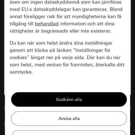
även om ingen dataskyddsnivå som kan jämföras
med EU:s dataskyddslagar kan garanteras. Bland
annat föreligger risk för att myndigheterna kan få
tillgång till
behandlad
information och att dina
rättigheter är begränsade eller inte existerar.
Du kan när som helst ändra dina inställningar
genom att klicka på länken ”Inställningar för
cookies” längst ner på varje sida. Där kan du när
som helst, med verkan för framtiden, återkalla ditt
samtycke.
Nödvändiga
Alla cookies som krävs för att kunna visa
sidan.
Till mediedatabasen
Gira Session
Förbättring av vår webbsida och
Jämföra artiklar
våra utbud
Databehandlingssyfte: