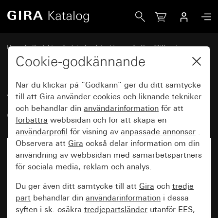
Gira Tryckknapp med 1-vippa för Gira One och KNX System
Hem
Produkter
Teknik och funktioner
Gira KNX system
Gira manöverenheter för KNX
Cookie-godkännande
När du klickar på ”Godkänn” ger du ditt samtycke
Tryckknapp med 1-vippa för Gira
till att
Gira använder
cookies
och liknande tekniker
och behandlar din
användarinformation
för att
One och KNX System 55
förbättra
webbsidan och för att skapa en
användarprofil
för visning av
anpassade annonser
.
Observera att
Gira
också delar information om din
användning av webbsidan med samarbetspartners
för sociala media, reklam och analys.
Du ger även ditt samtycke till att
Gira
och
tredje
part
behandlar din
användarinformation
i dessa
syften i sk. osäkra
tredjepartsländer
utanför EES,