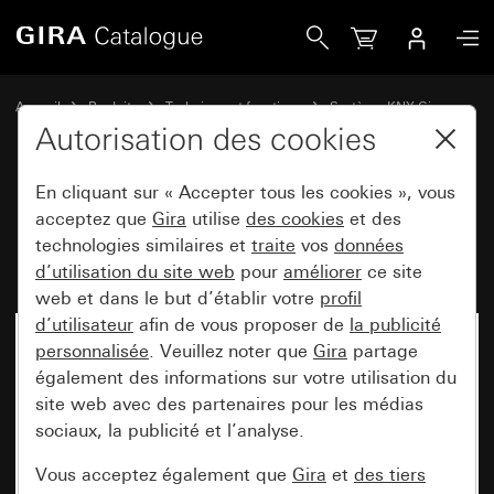
Gira Bouton-poussoir avec bascule 1x pour Gira One et KN
Accueil
Produits
Technique et fonctions
Système KNX Gira
Appareils de commande Gira pour KNX
Autorisation des cookies
En cliquant sur « Accepter tous les cookies », vous
Bouton-poussoir avec bascule 1x
acceptez que
Gira
utilise
des cookies
et des
technologies similaires et
traite
vos
données
pour Gira One et KNX System 55
d’utilisation du site web
pour
améliorer
ce site
web et dans le but d’établir votre
profil
d’utilisateur
afin de vous proposer de
la publicité
personnalisée
. Veuillez noter que
Gira
partage
également des informations sur votre utilisation du
site web avec des partenaires pour les médias
sociaux, la publicité et l’analyse.
Vous acceptez également que
Gira
et
des tiers