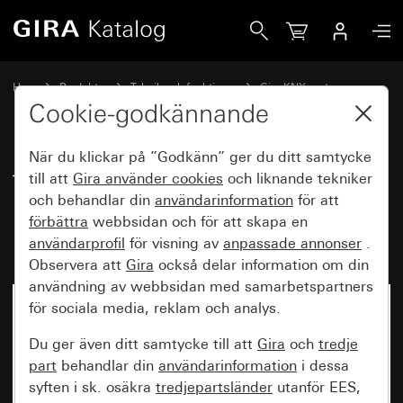
Gira Touchsensor 4.55 Komfort 3-knappars för Gira One oc
Hem
Produkter
Teknik och funktioner
Gira KNX system
Gira manöverenheter för KNX
Cookie-godkännande
När du klickar på ”Godkänn” ger du ditt samtycke
Touchsensor 4.55 Komfort 3-
till att
Gira använder
cookies
och liknande tekniker
och behandlar din
användarinformation
för att
knappars för Gira One och KNX
förbättra
webbsidan och för att skapa en
med idrifttagningsvippa
användarprofil
för visning av
anpassade annonser
.
Observera att
Gira
också delar information om din
användning av webbsidan med samarbetspartners
för sociala media, reklam och analys.
Du ger även ditt samtycke till att
Gira
och
tredje
part
behandlar din
användarinformation
i dessa
syften i sk. osäkra
tredjepartsländer
utanför EES,