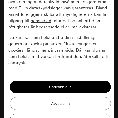
även om ingen dataskyddsnivå som kan jämföras
med EU:s dataskyddslagar kan garanteras. Bland
annat föreligger risk för att myndigheterna kan få
tillgång till
behandlad
information och att dina
rättigheter är begränsade eller inte existerar.
Du kan när som helst ändra dina inställningar
genom att klicka på länken ”Inställningar för
cookies” längst ner på varje sida. Där kan du när
som helst, med verkan för framtiden, återkalla ditt
samtycke.
Nödvändiga
Alla cookies som krävs för att kunna visa
sidan.
Till mediedatabasen
Gira Session
Förbättring av vår webbsida och
våra utbud
Databehandlingssyfte:
Jämföra artiklar