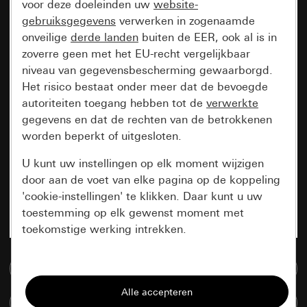
voor deze doeleinden uw
website-
gebruiksgegevens
verwerken in zogenaamde
onveilige
derde landen
buiten de EER, ook al is in
zoverre geen met het EU-recht vergelijkbaar
niveau van gegevensbescherming gewaarborgd.
Het risico bestaat onder meer dat de bevoegde
autoriteiten toegang hebben tot de
verwerkte
gegevens en dat de rechten van de betrokkenen
worden beperkt of uitgesloten.
U kunt uw instellingen op elk moment wijzigen
door aan de voet van elke pagina op de koppeling
'cookie-instellingen' te klikken. Daar kunt u uw
toestemming op elk gewenst moment met
toekomstige werking intrekken.
Essentieel
Naar de mediadatabase
Alle cookies die wij nodig hebben om de
Artikelen verglijken
pagina te kunnen weergeven.