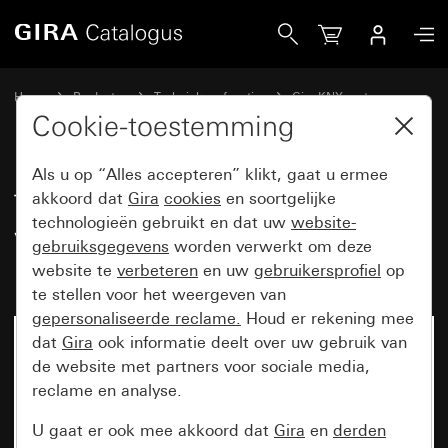
Gira Tastsensor 4.55 Komfort 3-voudig voor Gira One en KNX
Home
Producten
Techniek en functies
Gira KNX systeem
Gira bedieningsapparaten voor KNX
Cookie-toestemming
Als u op “Alles accepteren” klikt, gaat u ermee
Tastsensor 4.55 Komfort 3-
akkoord dat
Gira
cookies
en soortgelijke
technologieën gebruikt en dat uw
website-
voudig voor Gira One en KNX
gebruiksgegevens
worden verwerkt om deze
met inbedrijfstellingswip
website te
verbeteren
en uw
gebruikersprofiel
op
te stellen voor het weergeven van
gepersonaliseerde reclame.
Houd er rekening mee
dat
Gira
ook informatie deelt over uw gebruik van
de website met partners voor sociale media,
reclame en analyse.
U gaat er ook mee akkoord dat
Gira
en
derden