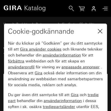
Gira Jordat uttag 16 A 250 V~ med förbättrat beröringssky
Hem
Produkter
Brytarprogram
Gira System 55
Uttag
Cookie-godkännande
När du klickar på ”Godkänn” ger du ditt samtycke
Jordat uttag 16 A 250 V~ med
till att
Gira använder
cookies
och liknande tekniker
förbättrat beröringsskydd (Safety
och behandlar din
användarinformation
för att
Plus) Skruvklämmor
förbättra
webbsidan och för att skapa en
användarprofil
för visning av
anpassade annonser
.
Observera att
Gira
också delar information om din
användning av webbsidan med samarbetspartners
för sociala media, reklam och analys.
Du ger även ditt samtycke till att
Gira
och
tredje
part
behandlar din
användarinformation
i dessa
syften i sk. osäkra
tredjepartsländer
utanför EES,