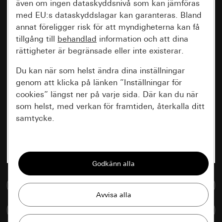
även om ingen dataskyddsnivå som kan jämföras
med EU:s dataskyddslagar kan garanteras. Bland
annat föreligger risk för att myndigheterna kan få
tillgång till
behandlad
information och att dina
rättigheter är begränsade eller inte existerar.
Du kan när som helst ändra dina inställningar
genom att klicka på länken ”Inställningar för
cookies” längst ner på varje sida. Där kan du när
som helst, med verkan för framtiden, återkalla ditt
samtycke.
Nödvändiga
Alla cookies som krävs för att kunna visa
sidan.
Till mediedatabasen
Gira Session
Förbättring av vår webbsida och
Jämföra artiklar
våra utbud
Databehandlingssyfte: