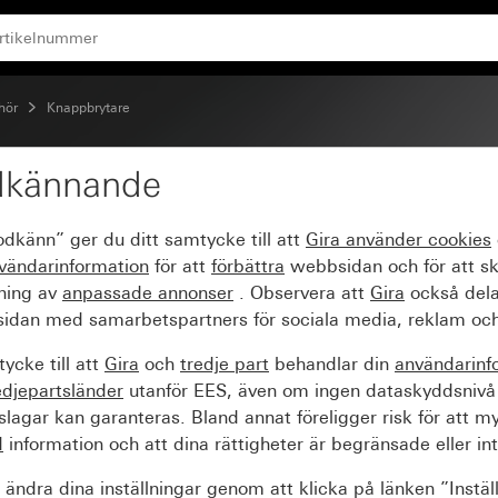
ehör
Knappbrytare
dkännande
10 AX 250 V~universal-
odkänn” ger du ditt samtycke till att
Gira använder
cookies
vändarinformation
för att
förbättra
webbsidan och för att s
sning av
anpassade annonser
. Observera att
Gira
också dela
idan med samarbetspartners för sociala media, reklam och
ycke till att
Gira
och
tredje part
behandlar din
användarinf
edjepartsländer
utanför EES, även om ingen dataskyddsnivå
agar kan garanteras. Bland annat föreligger risk för att m
d
information och att dina rättigheter är begränsade eller int
ändra dina inställningar genom att klicka på länken ”Instäl