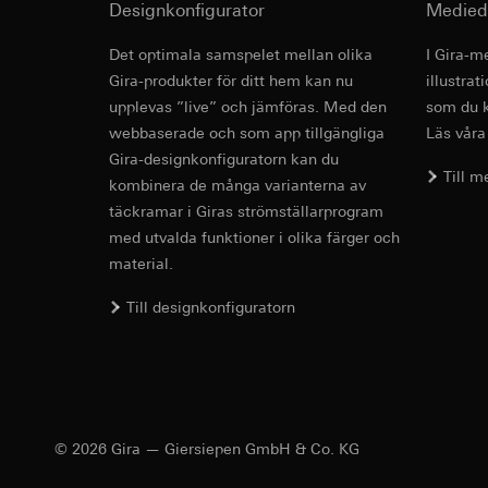
Användning av tj
Designkonfigurator
Medied
Överförande till tre
Kan även anslutas med belysning.
Följdbearbetning
förmedling av dina p
Det optimala samspelet mellan olika
I Gira-m
https://www.linkedi
Mottagare:
Vimeo,
Artikelförte
Gira-produkter för ditt hem kan nu
illustra
Livslängd för cooki
Överförande till tre
upplevas ”live” och jämföras. Med den
som du k
Tredje land: USA
webbaserade och som app tillgängliga
Läs våra
Google Ads (
Reglering/garant
Artikelförtecknin
Gira-designkonfiguratorn kan du
avsnitt 1, samtyc
Databehandlingssyf
Till 
kombinera de många varianterna av
Livslängd för cooki
Google Ads använder
täckramar i Giras strömställarprogram
sökresultat och and
med utvalda funktioner i olika färger och
Kategorier av perso
Hotjar
och klockslag för b
material.
Databehandlingssyf
Rättslig grund och 
granska hur användar
Till designkonfiguratorn
Användning av tj
sig på sidan.
Följdbearbetning
Kategorier av perso
Mottagare:
Rättslig grund och 
Combination
Interna avdelnin
Användning av tj
functions
Google Ireland L
Följdbearbetning
Information om h
© 2026 Gira — Giersiepen GmbH & Co. KG
Mottagare:
https://business.
LED lighting elem
Interna avdelnin