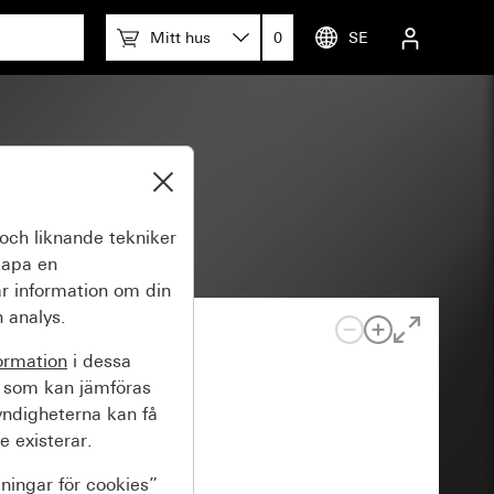
Mitt hus
0
SE
av-trapp
och liknande tekniker
kapa en
r information om din
 analys.
ormation
i dessa
 som kan jämföras
yndigheterna kan få
e existerar.
lningar för cookies”