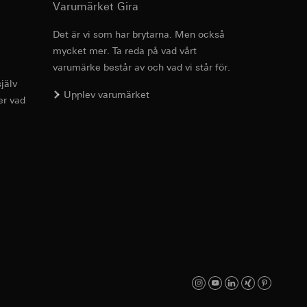
Varumärket Gira
 Vad gäller
ikt av växlar - artikelnummer gamla/nya
as dataskyddspolicy:
Det är vi som har brytarna. Men också
mycket mer. Ta reda på vad vårt
Art.nr 3791 ..

ngselement
varumärke består av och vad vi står för.
3792 ..

3793 ..

jälv
g enligt kontakt,
Upplev varumärket
3794 ..

er vad
nslutningsmöjligheter och funktioner av LED-
anjs framgångar.
3795 ..
medieplattformar, i
anjer.
PDF
, 29.8 KB
 som besökts, datum
eografisk plats
dor. Då kan vi
Ladda ner
llar och hur de rör
Art.nr 3791 ..

3792 ..

3793 ..

3794 ..

3795 ..